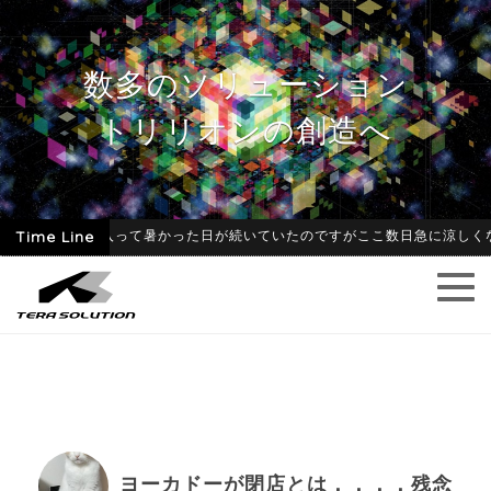
数多のソリューション
トリリオンの創造へ
-06-09
Time Line
6月に入って暑かった日が続いていたのですがここ数日急に涼しくなり
ヨーカドーが閉店とは．．．．残念