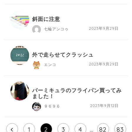
斜面に注意
2023年9月29日
七輪アンコゥ
外で走らせてクラッシュ
2023年9月29日
エンコ
バーミキュラのフライパン買ってみ
ました！
2023年9月12日
９６９６
1
2
3
4
…
82
83