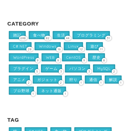
CATEGORY
雑記
食べ物
生活
プログラミング
698
82
44
31
C#.NET
Windows
Linux
遊び
28
16
12
11
WordPress
WEB
CentOS
歴史
9
9
9
8
プラグイン
ゲーム
パソコン
MySQL
5
3
3
2
アニメ
ガジェット
狩り
通信
解説
2
2
1
1
1
プロ野球
ネット通販
1
1
TAG