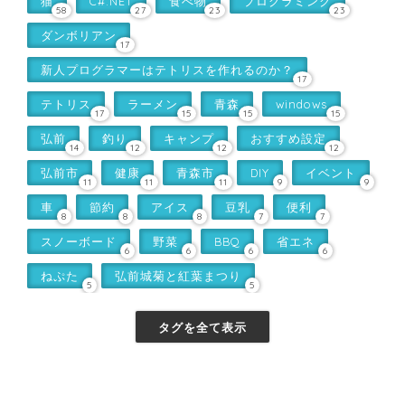
猫
C#.NET
食べ物
プログラミング
58
27
23
23
ダンボリアン
17
新人プログラマーはテトリスを作れるのか？
17
テトリス
ラーメン
青森
windows
17
15
15
15
弘前
釣り
キャンプ
おすすめ設定
14
12
12
12
弘前市
健康
青森市
DIY
イベント
11
11
11
9
9
車
節約
アイス
豆乳
便利
8
8
8
7
7
スノーボード
野菜
BBQ
省エネ
6
6
6
6
ねぷた
弘前城菊と紅葉まつり
5
5
タグを全て表示