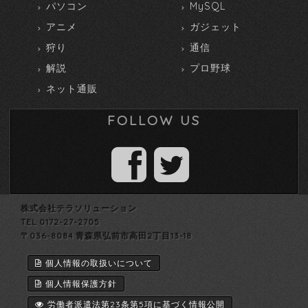
パソコン
MySQL
アニメ
ガジェット
狩り
通信
解説
プロ野球
ネット通販
FOLLOW US
株式会社テラソリューション
TEL 0172-27-2705
〒036-8084 青森県弘前市高田2丁目13-18
個人情報の取扱いについて
個人情報保護方針
労働者派遣法第23条第5項に基づく情報公開