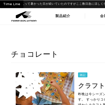
06-09
Time Line
6月に入って暑かった日が続いていたのですがここ数日急に涼しくなり、
製品紹介
会
チョコレート
雑記
クラフト
昨晩は今シーズ
す。 すっかり
頃からクラフト