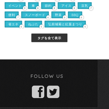
イベント
車
節約
アイス
豆乳
9
8
8
8
7
便利
スノーボード
野菜
BBQ
7
6
6
6
省エネ
ねぷた
弘前城菊と紅葉まつり
6
5
5
タグを全て表示
FOLLOW US