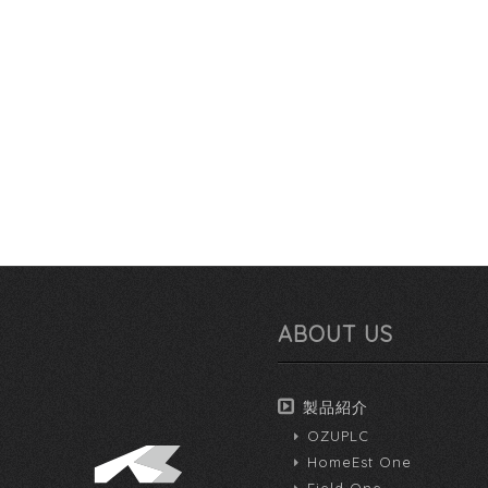
ABOUT US
製品紹介
OZUPLC
HomeEst One