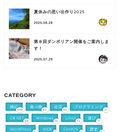
夏休みの思い出作り2025
2025.08.28
第８回ダンボリアン開催をご案内しま
す！
2025.07.29
CATEGORY
雑記
食べ物
生活
プログラミング
698
82
44
31
C#.NET
Windows
Linux
遊び
28
16
12
11
WordPress
WEB
CentOS
歴史