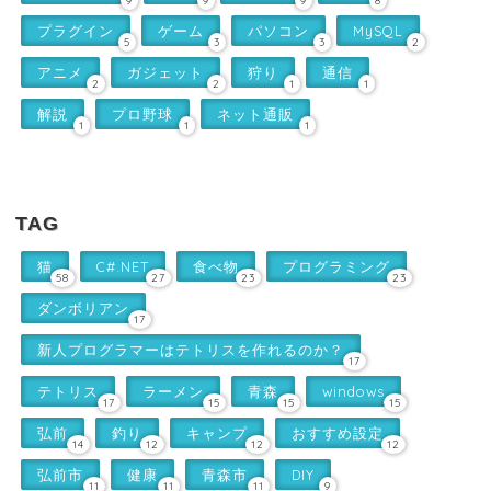
9
9
9
8
プラグイン
ゲーム
パソコン
MySQL
5
3
3
2
アニメ
ガジェット
狩り
通信
2
2
1
1
解説
プロ野球
ネット通販
1
1
1
TAG
猫
C#.NET
食べ物
プログラミング
58
27
23
23
ダンボリアン
17
新人プログラマーはテトリスを作れるのか？
17
テトリス
ラーメン
青森
windows
17
15
15
15
弘前
釣り
キャンプ
おすすめ設定
14
12
12
12
弘前市
健康
青森市
DIY
11
11
11
9