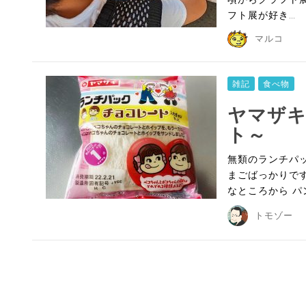
フト展が好き…
マルコ
雑記
食べ物
ヤマザ
ト～
無類のランチパ
まごばっかりで
なところから パ
トモゾー