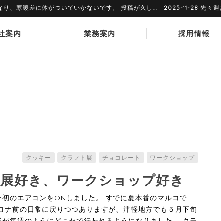
寒暖差に体がついていかないです。 投稿が久し...
2025-11-28
先々週あ
社案内
業務案内
採用情報
クッキー
クラフト展
チョコレート
ワークショップ
展好き、ワークショップ好き
ン初のエアコンをONしました。 すでに夏本番のマルコで
コロナ前の日常に戻りつつありますが、津軽地方でも５月下旬
展が毎週のようにどこかで行われるようになりました。 クラ