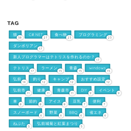
TAG
猫
C#.NET
食べ物
プログラミング
58
27
23
23
ダンボリアン
17
新人プログラマーはテトリスを作れるのか？
17
テトリス
ラーメン
青森
windows
17
15
15
15
弘前
釣り
キャンプ
おすすめ設定
14
12
12
12
弘前市
健康
青森市
DIY
イベント
11
11
11
9
9
車
節約
アイス
豆乳
便利
8
8
8
7
7
スノーボード
野菜
BBQ
省エネ
6
6
6
6
ねぷた
弘前城菊と紅葉まつり
5
5