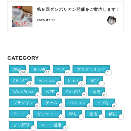
第８回ダンボリアン開催をご案内します！
2025.07.29
CATEGORY
雑記
食べ物
生活
プログラミング
698
82
44
31
C#.NET
Windows
Linux
遊び
28
16
12
11
WordPress
WEB
CentOS
歴史
9
9
9
8
プラグイン
ゲーム
パソコン
MySQL
5
3
3
2
アニメ
ガジェット
狩り
通信
解説
2
2
1
1
1
プロ野球
ネット通販
1
1