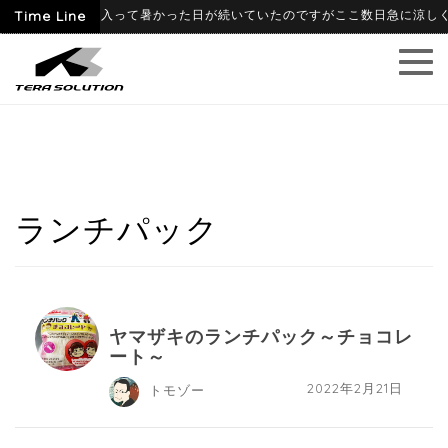
6-06-09
Time Line
6月に入って暑かった日が続いていたのですがここ数日急に涼しくなり
ランチパック
ヤマザキのランチパック～チョコレ
ート～
2022年2月21日
トモゾー