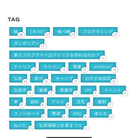
TAG
猫
C#.NET
食べ物
プログラミング
58
27
23
23
ダンボリアン
17
新人プログラマーはテトリスを作れるのか？
17
テトリス
ラーメン
青森
windows
17
15
15
15
弘前
釣り
キャンプ
おすすめ設定
14
12
12
12
弘前市
健康
青森市
DIY
イベント
11
11
11
9
9
車
節約
アイス
豆乳
便利
8
8
8
7
7
スノーボード
野菜
BBQ
省エネ
6
6
6
6
ねぷた
弘前城菊と紅葉まつり
5
5