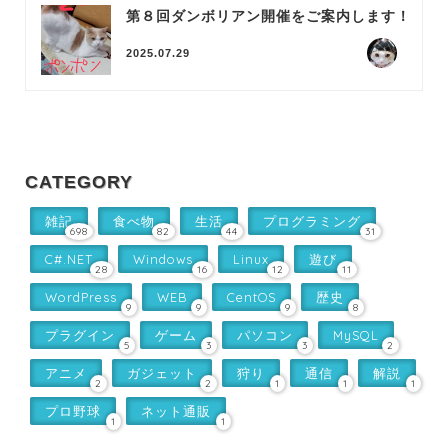
第８回ダンボリアン開催をご案内します！
2025.07.29
CATEGORY
雑記
食べ物
生活
プログラミング
698
82
44
31
C#.NET
Windows
Linux
遊び
28
16
12
11
WordPress
WEB
CentOS
歴史
9
9
9
8
プラグイン
ゲーム
パソコン
MySQL
5
3
3
2
アニメ
ガジェット
狩り
通信
解説
2
2
1
1
1
プロ野球
ネット通販
1
1