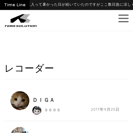
6-06-09
Time Line
6月に入って暑かった日が続いていたのですがここ数日急に涼しくな
レコーダー
ＤＩＧＡ
2017年9月25日
９６９６