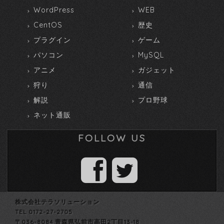
WordPress
WEB
CentOS
歴史
プラグイン
ゲーム
パソコン
MySQL
アニメ
ガジェット
狩り
通信
解説
プロ野球
ネット通販
FOLLOW US
株式会社テラソリューション
TEL 0172-27-2705
〒036-8084 青森県弘前市高田2丁目13-18