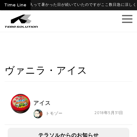
-06-09
Time Line
6月に入って暑かった日が続いていたのですがここ数日急に涼しくなり
ヴァニラ・アイス
アイス
2018年5月31日
トモゾー
テラソルからのお知らせ