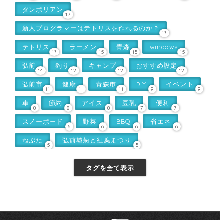
ダンボリアン
17
新人プログラマーはテトリスを作れるのか？
17
テトリス
ラーメン
青森
windows
17
15
15
15
弘前
釣り
キャンプ
おすすめ設定
14
12
12
12
弘前市
健康
青森市
DIY
イベント
11
11
11
9
9
車
節約
アイス
豆乳
便利
8
8
8
7
7
スノーボード
野菜
BBQ
省エネ
6
6
6
6
ねぷた
弘前城菊と紅葉まつり
5
5
タグを全て表示