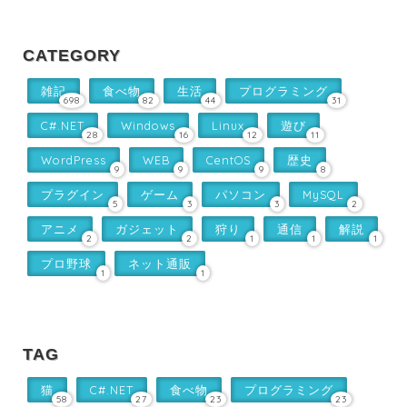
CATEGORY
雑記
食べ物
生活
プログラミング
698
82
44
31
C#.NET
Windows
Linux
遊び
28
16
12
11
WordPress
WEB
CentOS
歴史
9
9
9
8
プラグイン
ゲーム
パソコン
MySQL
5
3
3
2
アニメ
ガジェット
狩り
通信
解説
2
2
1
1
1
プロ野球
ネット通販
1
1
TAG
猫
C#.NET
食べ物
プログラミング
58
27
23
23