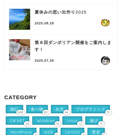
夏休みの思い出作り2025
2025.08.28
第８回ダンボリアン開催をご案内しま
す！
2025.07.29
CATEGORY
雑記
食べ物
生活
プログラミング
698
82
44
31
C#.NET
Windows
Linux
遊び
28
16
12
11
WordPress
WEB
CentOS
歴史