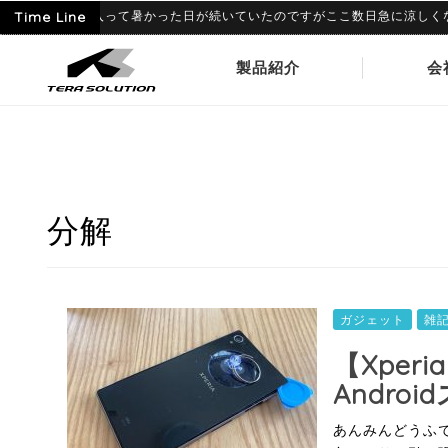
06-09
Time Line
6月に入って暑かった日が続いていたのですがここ数日急に涼しくなり、
製品紹介
会
分解
ガジェット
雑
【Xper
Andr
あんみんどうふです