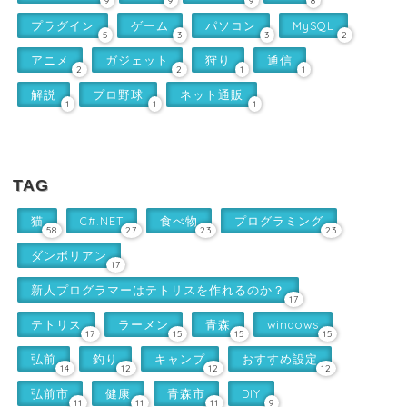
9
9
9
8
プラグイン
ゲーム
パソコン
MySQL
5
3
3
2
アニメ
ガジェット
狩り
通信
2
2
1
1
解説
プロ野球
ネット通販
1
1
1
TAG
猫
C#.NET
食べ物
プログラミング
58
27
23
23
ダンボリアン
17
新人プログラマーはテトリスを作れるのか？
17
テトリス
ラーメン
青森
windows
17
15
15
15
弘前
釣り
キャンプ
おすすめ設定
14
12
12
12
弘前市
健康
青森市
DIY
11
11
11
9