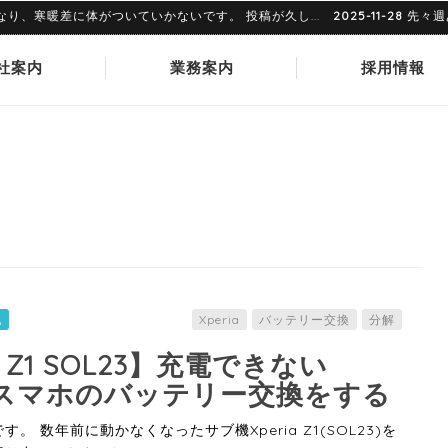
寒暖差に体がついていかないです。 投稿が久し...
2025-11-28
先々週あ
社案内
業務案内
採用情報
記
Xperia
バッテリー交換
分解
ia Z1 SOL23】充電できない
oidスマホのバッテリー交換をする
。 数年前に動かなくなったサブ機Xperia Z1(SOL23)を