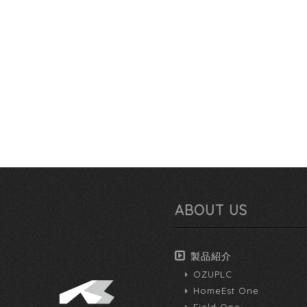
ABOUT US
製品紹介
OZUPLC
HomeEst One