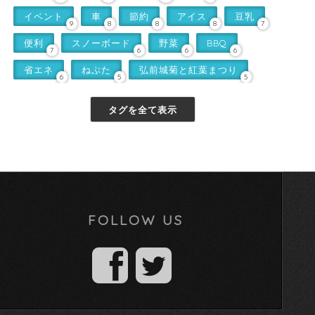
イベント
車
節約
アイス
豆乳
9
8
8
8
7
便利
スノーボード
野菜
BBQ
7
6
6
6
省エネ
ねぷた
弘前城菊と紅葉まつり
6
5
5
タグを全て表示
FOLLOW US