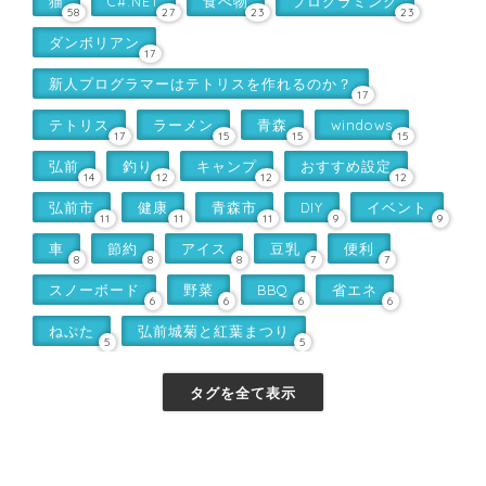
猫
C#.NET
食べ物
プログラミング
58
27
23
23
ダンボリアン
17
新人プログラマーはテトリスを作れるのか？
17
テトリス
ラーメン
青森
windows
17
15
15
15
弘前
釣り
キャンプ
おすすめ設定
14
12
12
12
弘前市
健康
青森市
DIY
イベント
11
11
11
9
9
車
節約
アイス
豆乳
便利
8
8
8
7
7
スノーボード
野菜
BBQ
省エネ
6
6
6
6
ねぷた
弘前城菊と紅葉まつり
5
5
タグを全て表示