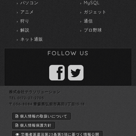
パソコン
MySQL
アニメ
ガジェット
狩り
通信
解説
プロ野球
ネット通販
FOLLOW US
株式会社テラソリューション
TEL 0172-27-2705
〒036-8084 青森県弘前市高田2丁目13-18
個人情報の取扱いについて
個人情報保護方針
労働者派遣法第23条第5項に基づく情報公開