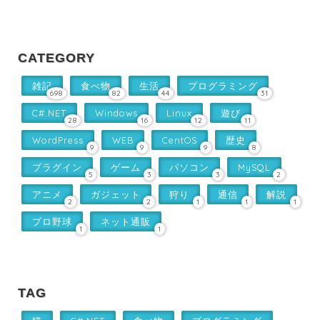
CATEGORY
雑記
食べ物
生活
プログラミング
698
82
44
31
C#.NET
Windows
Linux
遊び
28
16
12
11
WordPress
WEB
CentOS
歴史
9
9
9
8
プラグイン
ゲーム
パソコン
MySQL
5
3
3
2
アニメ
ガジェット
狩り
通信
解説
2
2
1
1
1
プロ野球
ネット通販
1
1
TAG