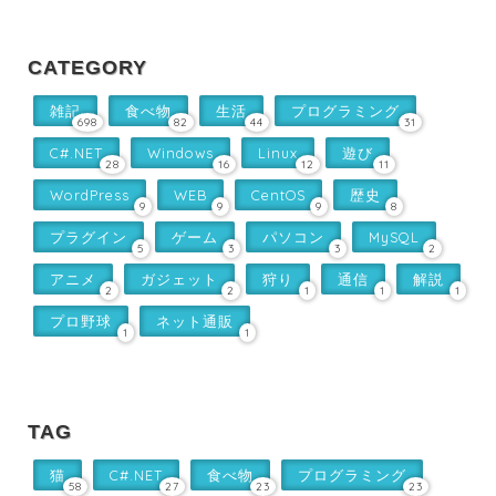
CATEGORY
雑記
食べ物
生活
プログラミング
698
82
44
31
C#.NET
Windows
Linux
遊び
28
16
12
11
WordPress
WEB
CentOS
歴史
9
9
9
8
プラグイン
ゲーム
パソコン
MySQL
5
3
3
2
アニメ
ガジェット
狩り
通信
解説
2
2
1
1
1
プロ野球
ネット通販
1
1
TAG
猫
C#.NET
食べ物
プログラミング
58
27
23
23