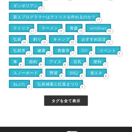
ダンボリアン
17
新人プログラマーはテトリスを作れるのか？
17
テトリス
ラーメン
青森
windows
17
15
15
15
弘前
釣り
キャンプ
おすすめ設定
14
12
12
12
弘前市
健康
青森市
DIY
イベント
11
11
11
9
9
車
節約
アイス
豆乳
便利
8
8
8
7
7
スノーボード
野菜
BBQ
省エネ
6
6
6
6
ねぷた
弘前城菊と紅葉まつり
5
5
タグを全て表示