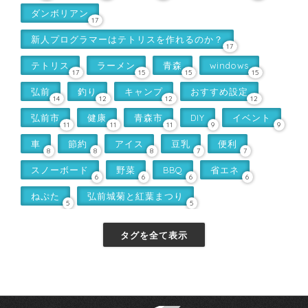
ダンボリアン
17
新人プログラマーはテトリスを作れるのか？
17
テトリス
ラーメン
青森
windows
17
15
15
15
弘前
釣り
キャンプ
おすすめ設定
14
12
12
12
弘前市
健康
青森市
DIY
イベント
11
11
11
9
9
車
節約
アイス
豆乳
便利
8
8
8
7
7
スノーボード
野菜
BBQ
省エネ
6
6
6
6
ねぷた
弘前城菊と紅葉まつり
5
5
タグを全て表示