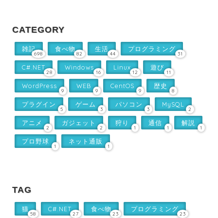
CATEGORY
雑記
食べ物
生活
プログラミング
698
82
44
31
C#.NET
Windows
Linux
遊び
28
16
12
11
WordPress
WEB
CentOS
歴史
9
9
9
8
プラグイン
ゲーム
パソコン
MySQL
5
3
3
2
アニメ
ガジェット
狩り
通信
解説
2
2
1
1
1
プロ野球
ネット通販
1
1
TAG
猫
C#.NET
食べ物
プログラミング
58
27
23
23