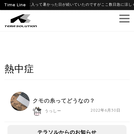
26-06-09
Time Line
6月に入って暑かった日が続いていたのですがここ数日急に涼しくな
熱中症
クモの糸ってどうなの？
2022年6月30日
うっしー
テラソルからのお知らせ