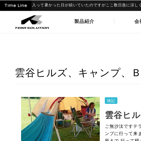
-06-09
Time Line
6月に入って暑かった日が続いていたのですがここ数日急に涼しくなり
製品紹介
会
雲谷ヒルズ、キャンプ、Ｂ
雑記
雲谷ヒ
ご無沙汰ですテ
ンプに行って来
所まで 行って