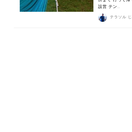
設営 テン…
テラソル 