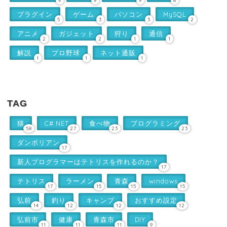
9
9
9
8
プラグイン
ゲーム
パソコン
MySQL
5
3
3
2
アニメ
ガジェット
狩り
通信
2
2
1
1
解説
プロ野球
ネット通販
1
1
1
TAG
猫
C#.NET
食べ物
プログラミング
58
27
23
23
ダンボリアン
17
新人プログラマーはテトリスを作れるのか？
17
テトリス
ラーメン
青森
windows
17
15
15
15
弘前
釣り
キャンプ
おすすめ設定
14
12
12
12
弘前市
健康
青森市
DIY
11
11
11
9