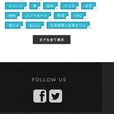
イベント
車
節約
アイス
豆乳
9
8
8
8
7
便利
スノーボード
野菜
BBQ
7
6
6
6
省エネ
ねぷた
弘前城菊と紅葉まつり
6
5
5
タグを全て表示
FOLLOW US