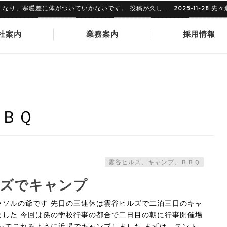
、寒暖差に体がついていかないです。 投稿が久し...
2025-11-28
先々週あ
社案内
業務案内
採用情報
ＢＱ
雲谷ヒルズ、キャンプ、ＢＢＱ
ルズでキャンプ
ラソルの爺です 先日の三連休は雲谷ヒルズで二泊三日のキャ
ました 今回は孫の学校行事の都合で二日目の朝に行事開催場
帰ってこれるように近場でキャンプしました まずは、テント