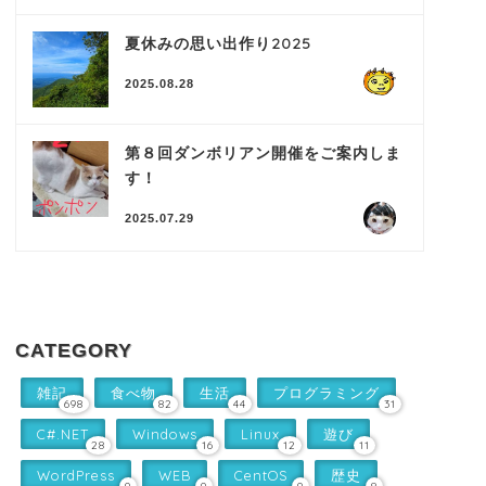
夏休みの思い出作り2025
2025.08.28
第８回ダンボリアン開催をご案内しま
す！
2025.07.29
CATEGORY
雑記
食べ物
生活
プログラミング
698
82
44
31
C#.NET
Windows
Linux
遊び
28
16
12
11
WordPress
WEB
CentOS
歴史