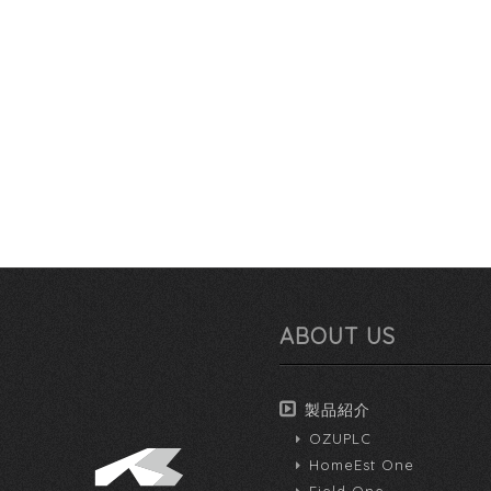
ABOUT US
製品紹介
OZUPLC
HomeEst One