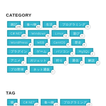
CATEGORY
雑記
食べ物
生活
プログラミング
698
82
44
31
C#.NET
Windows
Linux
遊び
28
16
12
11
WordPress
WEB
CentOS
歴史
9
9
9
8
プラグイン
ゲーム
パソコン
MySQL
5
3
3
2
アニメ
ガジェット
狩り
通信
解説
2
2
1
1
1
プロ野球
ネット通販
1
1
TAG
猫
C#.NET
食べ物
プログラミング
58
27
23
23