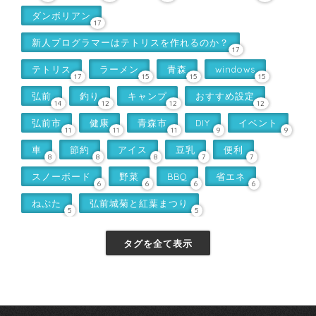
ダンボリアン
17
新人プログラマーはテトリスを作れるのか？
17
テトリス
ラーメン
青森
windows
17
15
15
15
弘前
釣り
キャンプ
おすすめ設定
14
12
12
12
弘前市
健康
青森市
DIY
イベント
11
11
11
9
9
車
節約
アイス
豆乳
便利
8
8
8
7
7
スノーボード
野菜
BBQ
省エネ
6
6
6
6
ねぷた
弘前城菊と紅葉まつり
5
5
タグを全て表示