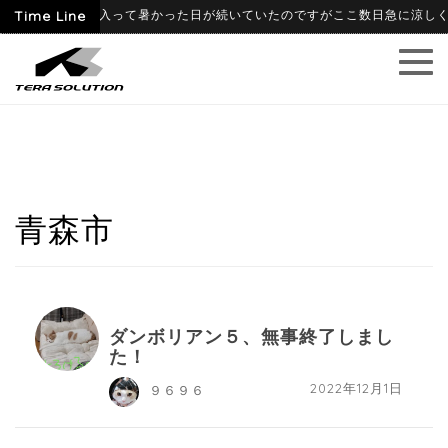
-06-09
Time Line
6月に入って暑かった日が続いていたのですがここ数日急に涼しくなり
青森市
ダンボリアン５、無事終了しまし
た！
2022年12月1日
９６９６