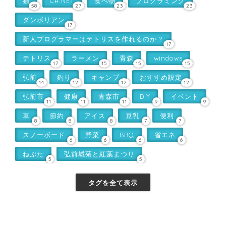
猫
C#.NET
食べ物
プログラミング
58
27
23
23
ダンボリアン
17
新人プログラマーはテトリスを作れるのか？
17
テトリス
ラーメン
青森
windows
17
15
15
15
弘前
釣り
キャンプ
おすすめ設定
14
12
12
12
弘前市
健康
青森市
DIY
イベント
11
11
11
9
9
車
節約
アイス
豆乳
便利
8
8
8
7
7
スノーボード
野菜
BBQ
省エネ
6
6
6
6
ねぷた
弘前城菊と紅葉まつり
5
5
タグを全て表示