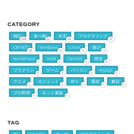
CATEGORY
雑記
食べ物
生活
プログラミング
698
82
44
31
C#.NET
Windows
Linux
遊び
28
16
12
11
WordPress
WEB
CentOS
歴史
9
9
9
8
プラグイン
ゲーム
パソコン
MySQL
5
3
3
2
アニメ
ガジェット
狩り
通信
解説
2
2
1
1
1
プロ野球
ネット通販
1
1
TAG