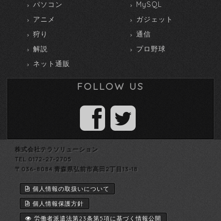
パソコン
MySQL
アニメ
ガジェット
狩り
通信
解説
プロ野球
ネット通販
FOLLOW US
株式会社テラソリューション
TEL 0172-27-2705
〒036-8084 青森県弘前市高田2丁目13-18
個人情報の取扱いについて
個人情報保護方針
労働者派遣法第23条第5項に基づく情報公開