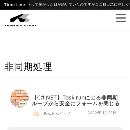
-06-09
Time Line
6月に入って暑かった日が続いていたのですがここ数日急に涼しくなり
非同期処理
【C#.NET】Task.runによる非同期
ループから安全にフォームを閉じる
2022年11月22日
あんみんどうふ