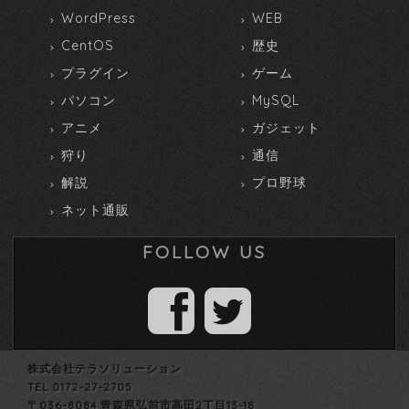
WordPress
WEB
CentOS
歴史
プラグイン
ゲーム
パソコン
MySQL
アニメ
ガジェット
狩り
通信
解説
プロ野球
ネット通販
FOLLOW US
株式会社テラソリューション
TEL 0172-27-2705
〒036-8084 青森県弘前市高田2丁目13-18