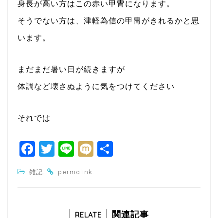
身長が高い方はこの赤い甲冑になります。
そうでない方は、津軽為信の甲冑がきれるかと思
います。
まだまだ暑い日が続きますが
体調など壊さぬように気をつけてください
それでは
F
T
Li
M
共
a
w
n
ixi
有
.
.
雑記
permalink
c
itt
e
e
e
b
r
関連記事
RELATE