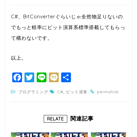
C#、BitConverterぐらいじゃ全然物足りないの
でもっと軽率にビット演算系標準搭載してもらっ
て構わないです。
以上。
F
T
Li
M
共
a
w
n
ixi
有
,
.
.
プログラミング
C#
ビット演算
permalink
c
itt
e
e
e
b
r
関連記事
RELATE
o
o