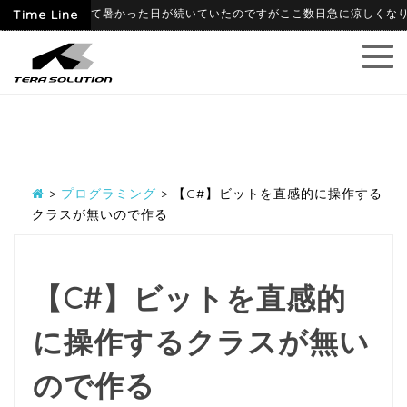
09
Time Line
6月に入って暑かった日が続いていたのですがここ数日急に涼しくなり、寒暖
>
プログラミング
>
【C#】ビットを直感的に操作する
クラスが無いので作る
【C#】ビットを直感的
に操作するクラスが無い
ので作る