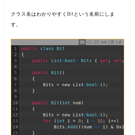
クラス名はわかりやすくBitという名前にしま
す。
C#
1
public
class
Bit
2
{
3
public
List
<
bool
>
Bits
{
get
;
set
;
}
4
5
public
Bit
(
)
6
{
7
Bits
=
new
List
<
bool
>
(
)
;
8
}
9
10
public
Bit
(
int
num
)
11
{
12
Bits
=
new
List
<
bool
>
(
)
;
13
for
(
int
i
=
0
;
i
<
32
;
i
++
)
14
Bits
.
Add
(
(
(
num
>
>
i
)
& 0x1) =
15
}