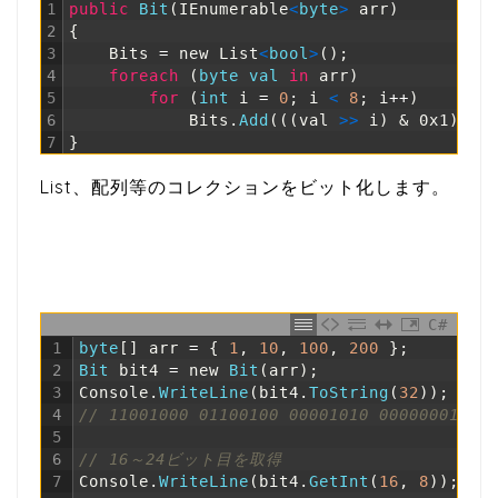
1
public
Bit
(
IEnumerable
<
byte
>
arr
)
2
{
3
Bits
=
new
List
<
bool
>
(
)
;
4
foreach
(
byte
val 
in
arr
)
5
for
(
int
i
=
0
;
i
<
8
;
i
++
)
6
Bits
.
Add
(
(
(
val
>
>
i
)
& 0x1) ==
7
}
List、配列等のコレクションをビット化します。
C#
1
byte
[
]
arr
=
{
1
,
10
,
100
,
200
}
;
2
Bit 
bit4
=
new
Bit
(
arr
)
;
3
Console
.
WriteLine
(
bit4
.
ToString
(
32
)
)
;
4
// 11001000 01100100 00001010 00000001
5
6
// 16～24ビット目を取得
7
Console
.
WriteLine
(
bit4
.
GetInt
(
16
,
8
)
)
;
/