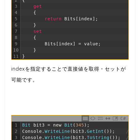
3
get
4
{
5
return
Bits
[
index
]
;
6
}
7
set
8
{
9
Bits
[
index
]
=
value
;
10
}
11
}
indexを指定することで直接値を取得・セットが
可能です。
C#
1
Bit 
bit3
=
new
Bit
(
345
)
;
2
Console
.
WriteLine
(
bit3
.
GetInt
(
)
)
;
// 3
3
Console
.
WriteLine
(
bit3
.
ToString
(
)
)
;
// 1