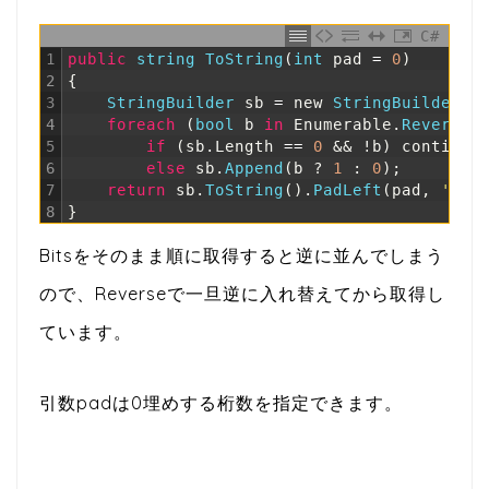
C#
1
public
string
ToString
(
int
pad
=
0
)
2
{
3
StringBuilder 
sb
=
new
StringBuilder
(
)
4
foreach
(
bool
b
in
Enumerable
.
Reverse
(
5
if
(
sb
.
Length
==
0
&& !b) continue
6
else
sb
.
Append
(
b
?
1
:
0
)
;
7
return
sb
.
ToString
(
)
.
PadLeft
(
pad
,
'0'
)
8
}
Bitsをそのまま順に取得すると逆に並んでしまう
ので、Reverseで一旦逆に入れ替えてから取得し
ています。
引数padは0埋めする桁数を指定できます。