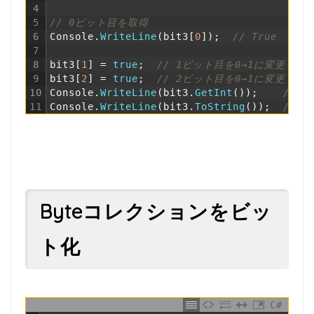
4
5
// 0ビット目を取得
6
Console
.
WriteLine
(
bit3
[
0
]
)
;
// True
7
8
bit3
[
1
]
=
true
;
// 1ビット目を0→1に変更
9
bit3
[
2
]
=
true
;
// 2ビット目を0→1に変更
10
Console
.
WriteLine
(
bit3
.
GetInt
(
)
)
;
// 3
11
Console
.
WriteLine
(
bit3
.
ToString
(
)
)
;
// 1
Byteコレクションをビッ
ト化
C#