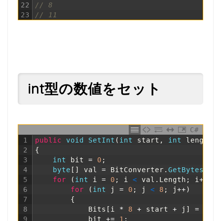
22
// 8
23
// 11
int型の数値をセット
C#
1
public
void
SetInt
(
int
start
,
int
length
,
2
{
3
int
bit
=
0
;
4
byte
[
]
val
=
BitConverter
.
GetBytes
(
va
5
for
(
int
i
=
0
;
i
<
val
.
Length
;
i
++
)
6
for
(
int
j
=
0
;
j
<
8
;
j
++
)
7
{
8
Bits
[
i
*
8
+
start
+
j
]
=
(
(
v
9
bit
+=
1
;