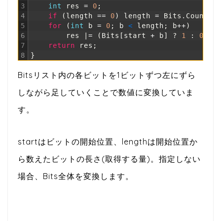
3
int
res
=
0
;
4
if
(
length
==
0
)
length
=
Bits
.
Count
;
5
for
(
int
b
=
0
;
b
<
length
;
b
++
)
6
res
|
=
(
Bits
[
start
+
b
]
?
1
:
0
)
<
7
return
res
;
8
}
Bitsリスト内の各ビットを1ビットずつ左にずら
しながら足していくことで数値に変換していま
す。
startはビットの開始位置、lengthは開始位置か
ら数えたビットの長さ(取得する量)。指定しない
場合、Bits全体を変換します。