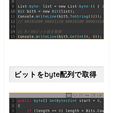
8
9
List
<
byte
>
list
=
new
List
<
byte
>
(
)
{
10
,
10
Bit 
bit5
=
new
Bit
(
list
)
;
11
Console
.
WriteLine
(
bit5
.
ToString
(
32
)
)
;
12
// 00101000 00011110 00010100 00001010
13
14
// 8～16ビット目を取得
15
Console
.
WriteLine
(
bit5
.
GetInt
(
8
,
8
)
)
;
//
ビットをbyte配列で取得
C#
1
public
byte
[
]
GetBytes
(
int
start
=
0
,
int
2
{
3
if
(
length
==
0
)
length
=
Bits
.
Count
;