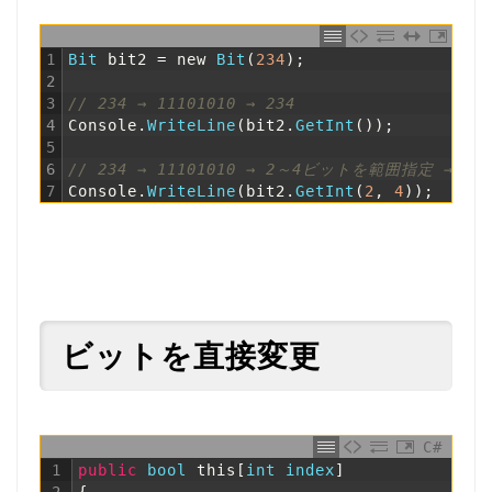
1
Bit 
bit2
=
new
Bit
(
234
)
;
2
3
// 234 → 11101010 → 234
4
Console
.
WriteLine
(
bit2
.
GetInt
(
)
)
;
// 
5
6
// 234 → 11101010 → 2～4ビットを範囲指定 → 101
7
Console
.
WriteLine
(
bit2
.
GetInt
(
2
,
4
)
)
;
// 
ビットを直接変更
C#
1
public
bool
this
[
int
index
]
2
{