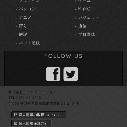
プラグイン
ゲーム
パソコン
MySQL
アニメ
ガジェット
狩り
通信
解説
プロ野球
ネット通販
FOLLOW US
株式会社テラソリューション
TEL 0172-27-2705
〒036-8084 青森県弘前市高田2丁目13-18
個人情報の取扱いについて
個人情報保護方針