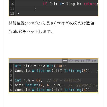
10
if
(
bit
>
=
length
)
return
;
11
}
12
}
開始位置(start)から長さ(length)の分だけ数値
(value)をセットします。
C#
1
Bit 
bit7
=
new
Bit
(
130
)
;
2
Console
.
WriteLine
(
bit7
.
ToString
(
8
)
)
;
// 1
3
4
int
num
=
62
;
// 62 = 00111110
5
bit7
.
SetInt
(
2
,
6
,
num
)
;
// 現在の2ビット目
6
Console
.
WriteLine
(
bit7
.
ToString
(
8
)
)
;
// 1