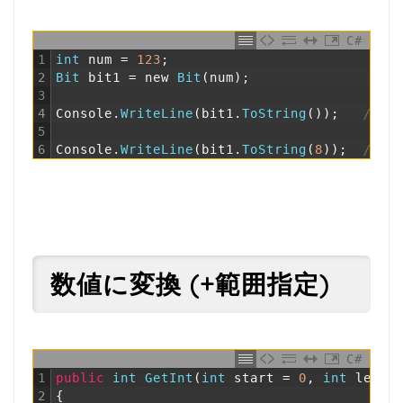
C#
1
int
num
=
123
;
2
Bit 
bit1
=
new
Bit
(
num
)
;
3
4
Console
.
WriteLine
(
bit1
.
ToString
(
)
)
;
// 1
5
6
Console
.
WriteLine
(
bit1
.
ToString
(
8
)
)
;
// 0
数値に変換 (+範囲指定)
C#
1
public
int
GetInt
(
int
start
=
0
,
int
lengt
2
{