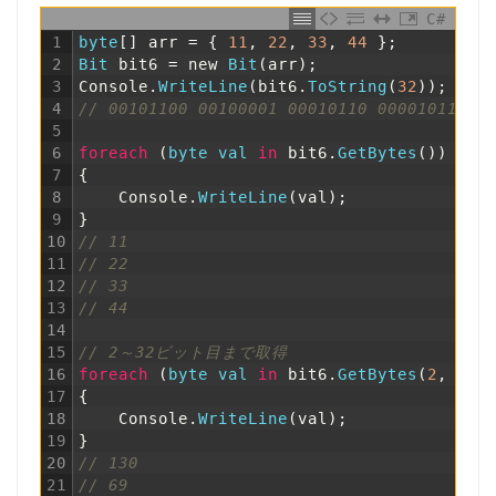
C#
1
byte
[
]
arr
=
{
11
,
22
,
33
,
44
}
;
2
Bit 
bit6
=
new
Bit
(
arr
)
;
3
Console
.
WriteLine
(
bit6
.
ToString
(
32
)
)
;
4
// 00101100 00100001 00010110 00001011
5
6
foreach
(
byte
val 
in
bit6
.
GetBytes
(
)
)
7
{
8
Console
.
WriteLine
(
val
)
;
9
}
10
// 11
11
// 22
12
// 33
13
// 44
14
15
// 2～32ビット目まで取得
16
foreach
(
byte
val 
in
bit6
.
GetBytes
(
2
,
30
)
17
{
18
Console
.
WriteLine
(
val
)
;
19
}
20
// 130
21
// 69