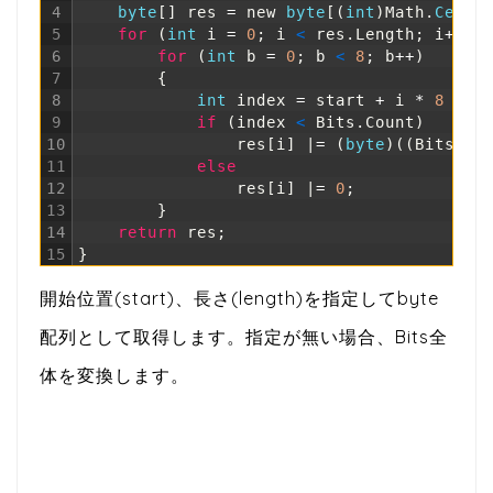
4
byte
[
]
res
=
new
byte
[
(
int
)
Math
.
Ceili
5
for
(
int
i
=
0
;
i
<
res
.
Length
;
i
++
)
6
for
(
int
b
=
0
;
b
<
8
;
b
++
)
7
{
8
int
index
=
start
+
i
*
8
+
b
9
if
(
index
<
Bits
.
Count
)
10
res
[
i
]
|
=
(
byte
)
(
(
Bits
[
in
11
else
12
res
[
i
]
|
=
0
;
13
}
14
return
res
;
15
}
開始位置(start)、長さ(length)を指定してbyte
配列として取得します。指定が無い場合、Bits全
体を変換します。