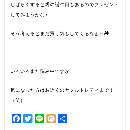
しばらくすると親の誕生日もあるのでプレゼント
してみようかな♪
そう考えるとまだ買う気もしてくるなぁ～🎁
いろいろまだ悩み中ですが
気になった方はお近くのヤクルトレディまで！
（笑）
F
T
Li
M
共
a
w
n
ixi
有