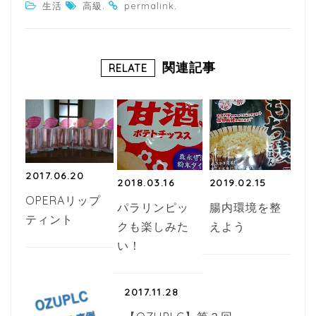
.
.
生活
高級
permalink
c
itt
e
e
e
b
r
関連記事
RELATE
o
o
k
2017.06.20
2018.03.16
2019.02.15
OPERAリップ
パラリンピッ
腸内環境を整
ティント
クも楽しみた
えよう
い！
2017.11.28