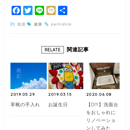
F
T
Li
M
共
a
w
n
ixi
有
.
.
生活
健康
permalink
c
itt
e
e
e
b
r
関連記事
RELATE
o
o
k
2019.05.29
2019.03.15
2020.06.08
革靴の手入れ
お誕生日
【DIY】洗面台
をおしゃれに
リノベーショ
ンしてみた