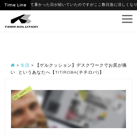
09
Time Line
6月に入って暑かった日が続いていたのですがここ数日急に涼しくなり、寒暖
>
生活
>
【ゲルクッション】デスクワークでお尻が痛
い…というあなたへ【TITIROBA(チチロバ)】