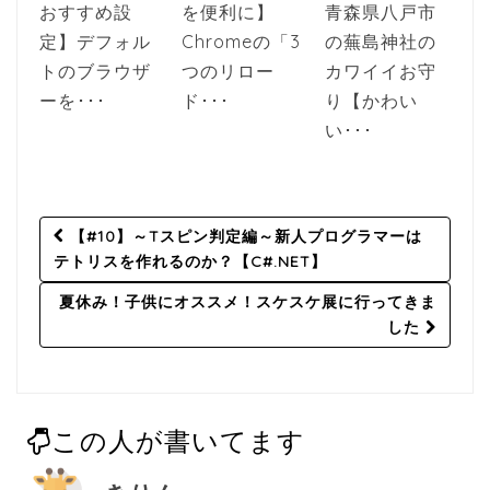
おすすめ設
を便利に】
青森県八戸市
定】デフォル
Chromeの「3
の蕪島神社の
トのブラウザ
つのリロー
カワイイお守
ーを･･･
ド･･･
り【かわい
い･･･
Post
【#10】～Tスピン判定編～新人プログラマーは
navigation
テトリスを作れるのか？【C#.NET】
夏休み！子供にオススメ！スケスケ展に行ってきま
した
この人が書いてます