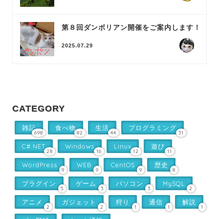
第８回ダンボリアン開催をご案内します！
2025.07.29
CATEGORY
雑記
食べ物
生活
プログラミング
698
82
44
31
C#.NET
Windows
Linux
遊び
28
16
12
11
WordPress
WEB
CentOS
歴史
9
9
9
8
プラグイン
ゲーム
パソコン
MySQL
5
3
3
2
アニメ
ガジェット
狩り
通信
解説
2
2
1
1
1