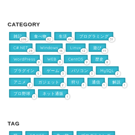
CATEGORY
雑記
食べ物
生活
プログラミング
698
82
44
31
C#.NET
Windows
Linux
遊び
28
16
12
11
WordPress
WEB
CentOS
歴史
9
9
9
8
プラグイン
ゲーム
パソコン
MySQL
5
3
3
2
アニメ
ガジェット
狩り
通信
解説
2
2
1
1
1
プロ野球
ネット通販
1
1
TAG