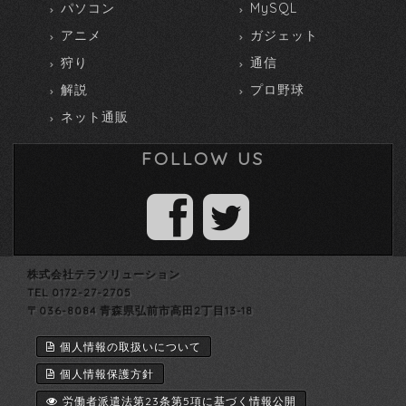
パソコン
MySQL
アニメ
ガジェット
狩り
通信
解説
プロ野球
ネット通販
FOLLOW US
株式会社テラソリューション
TEL 0172-27-2705
〒036-8084 青森県弘前市高田2丁目13-18
個人情報の取扱いについて
個人情報保護方針
労働者派遣法第23条第5項に基づく情報公開