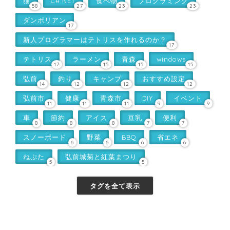
猫
C#.NET
食べ物
プログラミング
58
27
23
23
ダンボリアン
17
新人プログラマーはテトリスを作れるのか？
17
テトリス
ラーメン
青森
windows
17
15
15
15
弘前
釣り
キャンプ
おすすめ設定
14
12
12
12
弘前市
健康
青森市
DIY
イベント
11
11
11
9
9
車
節約
アイス
豆乳
便利
8
8
8
7
7
スノーボード
野菜
BBQ
省エネ
6
6
6
6
ねぷた
弘前城菊と紅葉まつり
5
5
タグを全て表示