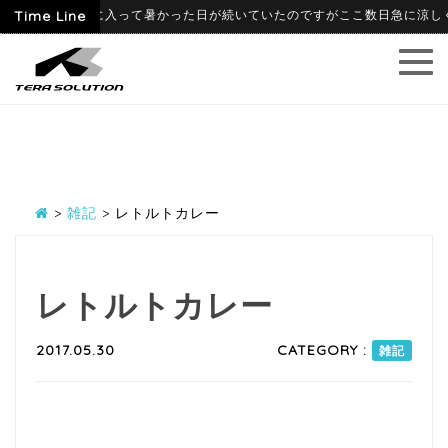
6-06-09
Time Line
6月に入って暑かった日が続いていたのですがここ数日急に涼しくな
>
雑記
>
レトルトカレー
レトルトカレー
2017.05.30
CATEGORY :
雑記