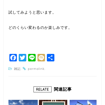
試してみようと思います。
どのくらい変わるのか楽しみです。
F
T
Li
M
共
a
w
n
ixi
有
.
.
雑記
permalink
c
itt
e
e
e
b
r
関連記事
RELATE
o
o