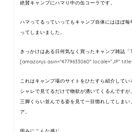
絶賛キャンプにハマり中の缶コーラです。
ハマってるっていってもキャンプ自体にはほぼ毎
ってしまいました。
きっかけはある日何気なく買ったキャンプ雑誌「THE CAM
[amazonjs asin=”4779633060″ locale=”JP” ti
これはキャンプ場のサイトをひたすら紹介してい
シャレで見てるだけで物欲が湧いてくるんですが
三脚くらい並んでる姿を見て一目惚れしてしまい
ア。
因みにこんな感じ