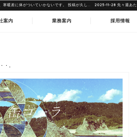
に体がついていかないです。 投稿が久し...
2025-11-28
先々週あたりでし
社案内
業務案内
採用情報
・・。