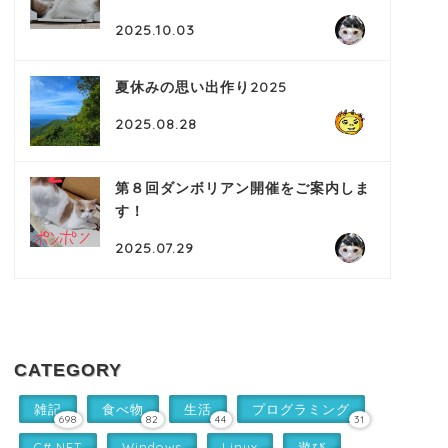
2025.10.03
夏休みの思い出作り2025
2025.08.28
第８回ダンボリアン開催をご案内しま
す！
2025.07.29
CATEGORY
雑記
食べ物
生活
プログラミング
698
82
44
31
C#.NET
Windows
Linux
遊び