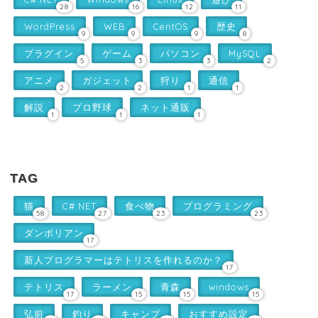
28
16
12
11
WordPress
WEB
CentOS
歴史
9
9
9
8
プラグイン
ゲーム
パソコン
MySQL
5
3
3
2
アニメ
ガジェット
狩り
通信
2
2
1
1
解説
プロ野球
ネット通販
1
1
1
TAG
猫
C#.NET
食べ物
プログラミング
58
27
23
23
ダンボリアン
17
新人プログラマーはテトリスを作れるのか？
17
テトリス
ラーメン
青森
windows
17
15
15
15
弘前
釣り
キャンプ
おすすめ設定