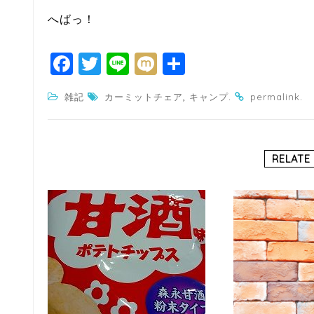
へばっ！
F
T
Li
M
共
a
w
n
ixi
有
,
.
.
雑記
カーミットチェア
キャンプ
permalink
c
itt
e
e
e
b
r
RELATE
o
o
k