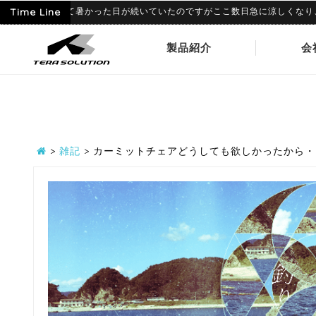
6月に入って暑かった日が続いていたのですがここ数日急に涼しくなり、寒暖差
Time Line
製品紹介
会
>
雑記
>
カーミットチェアどうしても欲しかったから・