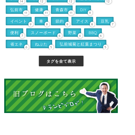
14
12
12
12
弘前市
健康
青森市
DIY
11
11
11
9
イベント
車
節約
アイス
豆乳
9
8
8
8
7
便利
スノーボード
野菜
BBQ
7
6
6
6
省エネ
ねぷた
弘前城菊と紅葉まつり
6
5
5
タグを全て表示