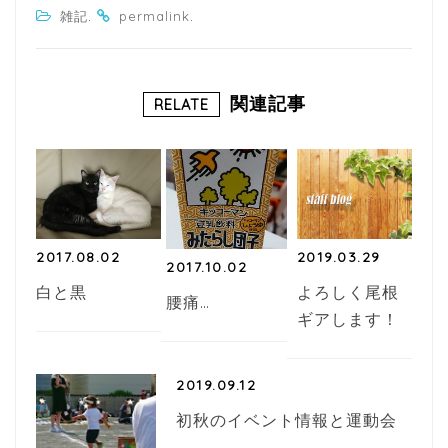
a
w
n
ixi
有
.
.
雑記
permalink
c
itt
e
e
e
b
r
関連記事
RELATE
o
o
k
2017.08.02
2019.03.29
2017.10.02
白と黒
よろしく尾根
腰痛…
ギアします！
2019.09.12
初秋のイベント情報と運動会