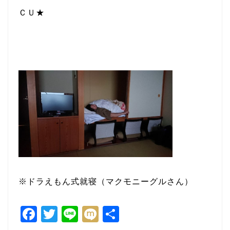
ＣＵ★
※ドラえもん式就寝（マクモニーグルさん）
F
T
Li
M
共