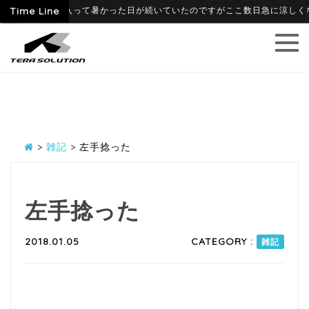
06-09
Time Line
6月に入って暑かった日が続いていたのですがここ数日急に涼しくなり、
>
雑記
>
左手捻った
左手捻った
2018.01.05
CATEGORY :
雑記