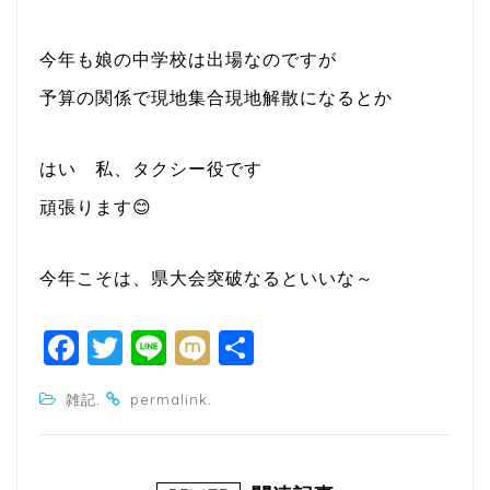
今年も娘の中学校は出場なのですが
予算の関係で現地集合現地解散になるとか
はい 私、タクシー役です
頑張ります😊
今年こそは、県大会突破なるといいな～
F
T
Li
M
共
a
w
n
ixi
有
.
.
雑記
permalink
c
itt
e
e
e
b
r