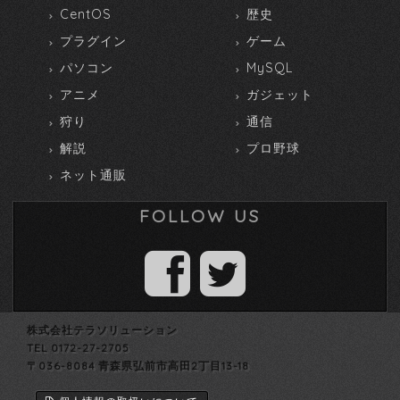
CentOS
歴史
プラグイン
ゲーム
パソコン
MySQL
アニメ
ガジェット
狩り
通信
解説
プロ野球
ネット通販
FOLLOW US
株式会社テラソリューション
TEL 0172-27-2705
〒036-8084 青森県弘前市高田2丁目13-18