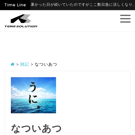
09
Time Line
6月に入って暑かった日が続いていたのですがここ数日急に涼しくなり、寒暖
>
雑記
>
なついあつ
なついあつ