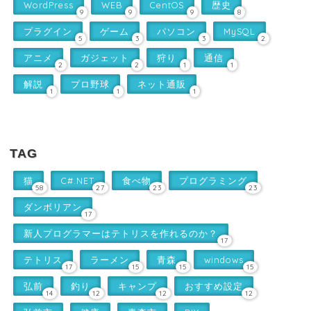
WordPress
WEB
CentOS
歴史
9
9
9
8
プラグイン
ゲーム
パソコン
MySQL
5
3
3
2
アニメ
ガジェット
狩り
通信
2
2
1
1
解説
プロ野球
ネット通販
1
1
1
TAG
猫
C#.NET
食べ物
プログラミング
58
27
23
23
ダンボリアン
17
新人プログラマーはテトリスを作れるのか？
17
テトリス
ラーメン
青森
windows
17
15
15
15
弘前
釣り
キャンプ
おすすめ設定
14
12
12
12