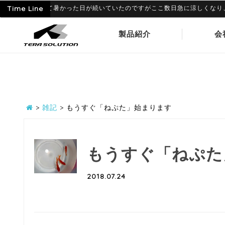
9
6月に入って暑かった日が続いていたのですがここ数日急に涼しくなり、寒暖差
Time Line
製品紹介
会
>
雑記
>
もうすぐ「ねぷた」始まります
もうすぐ「ねぷた
2018.07.24