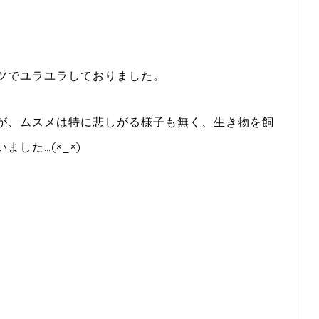
ツでユラユラしておりました。
が、ムスメは特に悲しがる様子も無く、生き物を飼
した…(×_×)