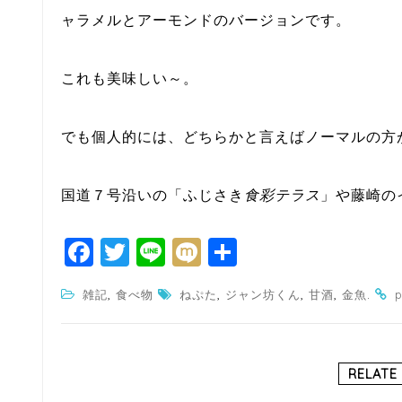
ャラメルとアーモンドのバージョンです。
これも美味しい～。
でも個人的には、どちらかと言えばノーマルの方
国道７号沿いの「ふじさき
食彩テラス
」や藤崎の
F
T
Li
M
共
a
w
n
ixi
有
,
,
,
,
.
雑記
食べ物
ねぷた
ジャン坊くん
甘酒
金魚
p
c
itt
e
e
e
b
r
RELATE
o