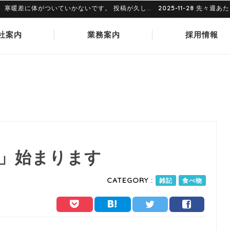
に体がついていかないです。 投稿が久し...
2025-11-28
先々週あたりで
社案内
業務案内
採用情報
」始まります
CATEGORY :
雑記
食べ物