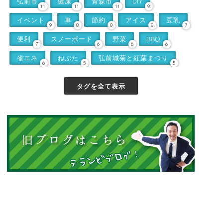
弘前市
健康
青森市
DIY
11
11
11
9
イベント
車
節約
アイス
豆乳
9
8
8
8
7
便利
スノーボード
野菜
BBQ
7
6
6
6
省エネ
ねぷた
弘前城菊と紅葉まつり
6
5
5
タグを全て表示