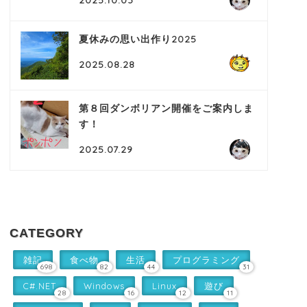
2025.10.03
夏休みの思い出作り2025
2025.08.28
第８回ダンボリアン開催をご案内しま
す！
2025.07.29
CATEGORY
雑記
食べ物
生活
プログラミング
698
82
44
31
C#.NET
Windows
Linux
遊び
28
16
12
11