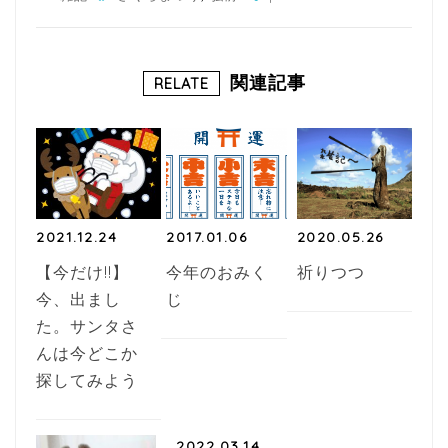
c
itt
e
e
e
b
r
関連記事
RELATE
o
o
k
2021.12.24
2017.01.06
2020.05.26
【今だけ!!】
今年のおみく
祈りつつ
今、出まし
じ
た。サンタさ
んは今どこか
探してみよう
2022.03.14