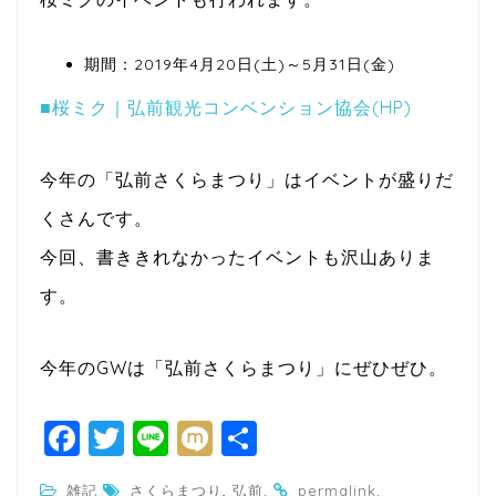
期間：2019年4月20日(土)～5月31日(金)
■桜ミク｜弘前観光コンベンション協会(HP)
今年の「弘前さくらまつり」はイベントが盛りだ
くさんです。
今回、書ききれなかったイベントも沢山ありま
す。
今年のGWは「弘前さくらまつり」にぜひぜひ。
F
T
Li
M
共
a
w
n
ixi
有
,
.
.
雑記
さくらまつり
弘前
permalink