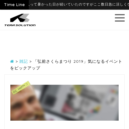
06-09
Time Line
6月に入って暑かった日が続いていたのですがここ数日急に涼しくなり、
>
雑記
>
「弘前さくらまつり 2019」気になるイベント
をピックアップ