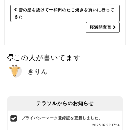
Post
雪の壁を抜けて十和田のたこ焼きを買いに行って
navigation
きた
桜満開宣言
この人が書いてます
きりん
テラソルからのお知らせ
プライバシーマーク登録証を更新しました。
2025.07.29 17:14