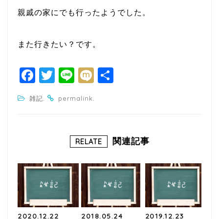
親戚の家にでも行ったようでした。
また行きたい？です。
F
T
Li
M
共
a
w
n
ixi
有
.
.
雑記
permalink
c
itt
e
e
e
b
r
関連記事
RELATE
o
o
k
2020.12.22
2018.05.24
2019.12.23