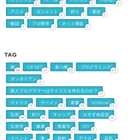
5
3
3
2
アニメ
ガジェット
狩り
通信
2
2
1
1
解説
プロ野球
ネット通販
1
1
1
TAG
猫
C#.NET
食べ物
プログラミング
58
27
23
23
ダンボリアン
17
新人プログラマーはテトリスを作れるのか？
17
テトリス
ラーメン
青森
windows
17
15
15
15
弘前
釣り
キャンプ
おすすめ設定
14
12
12
12
弘前市
健康
青森市
DIY
11
11
11
9
イベント
車
節約
アイス
豆乳