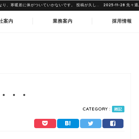
暖差に体がついていかないです。 投稿が久し...
2025-11-28
先々週あた
社案内
業務案内
採用情報
・・・
CATEGORY :
雑記