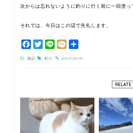
次からは忘れないように釣りに行く前に一回塗っ
それでは、今日はこの辺で失礼します。
F
T
Li
M
共
a
w
n
ixi
有
.
.
雑記
釣り
permalink
c
itt
e
e
e
b
r
RELATE
o
o
k