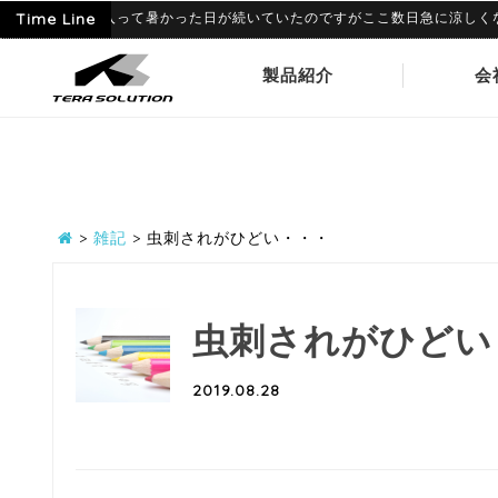
6-09
Time Line
6月に入って暑かった日が続いていたのですがここ数日急に涼しくなり、寒
製品紹介
会
>
雑記
>
虫刺されがひどい・・・
虫刺されがひどい
2019.08.28