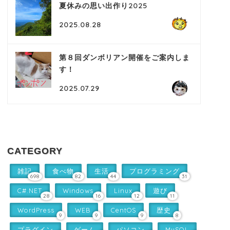
夏休みの思い出作り2025
2025.08.28
第８回ダンボリアン開催をご案内しま
す！
2025.07.29
CATEGORY
雑記
食べ物
生活
プログラミング
698
82
44
31
C#.NET
Windows
Linux
遊び
28
16
12
11
WordPress
WEB
CentOS
歴史
9
9
9
8
プラグイン
ゲーム
パソコン
MySQL