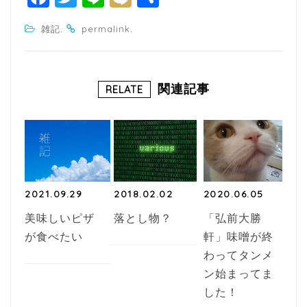
a
w
n
ixi
有
.
.
雑記
permalink
c
itt
e
e
e
b
r
関連記事
RELATE
o
o
k
2021.09.29
2018.02.02
2020.06.05
美味しいピザ
落とし物？
「弘前大勝
が食べたい
軒」味噌が終
わってタンメ
ン始まってま
した！