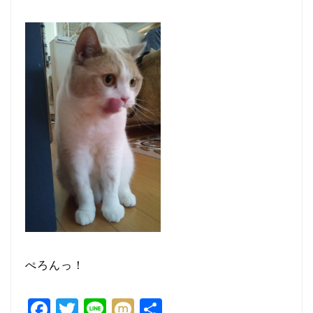
ぺろんっ！
F
T
Li
M
共