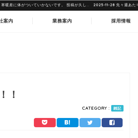
に体がついていかないです。 投稿が久し...
2025-11-28
先々週あたりで
社案内
業務案内
採用情報
！！
CATEGORY :
雑記