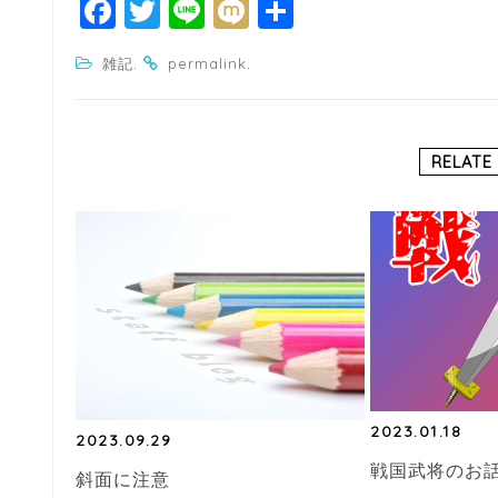
F
T
Li
M
共
a
w
n
ixi
有
.
.
雑記
permalink
c
itt
e
e
e
b
r
RELATE
o
o
k
2023.01.18
2023.09.29
戦国武将のお
斜面に注意