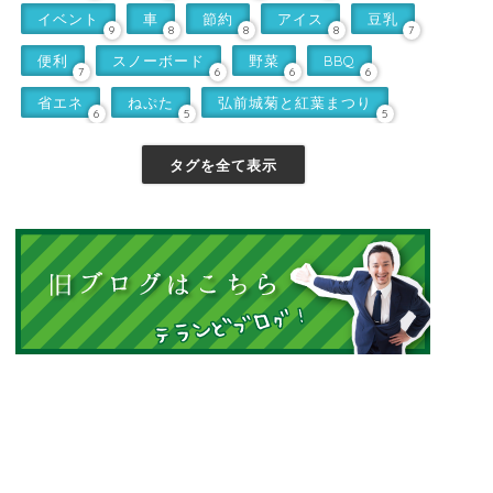
イベント
車
節約
アイス
豆乳
9
8
8
8
7
便利
スノーボード
野菜
BBQ
7
6
6
6
省エネ
ねぷた
弘前城菊と紅葉まつり
6
5
5
タグを全て表示