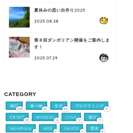
夏休みの思い出作り2025
2025.08.28
第８回ダンボリアン開催をご案内しま
す！
2025.07.29
CATEGORY
雑記
食べ物
生活
プログラミング
698
82
44
31
C#.NET
Windows
Linux
遊び
28
16
12
11
WordPress
WEB
CentOS
歴史
9
9
9
8