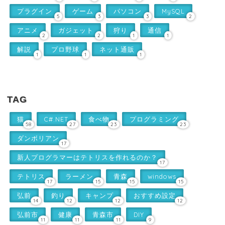
プラグイン
ゲーム
パソコン
MySQL
5
3
3
2
アニメ
ガジェット
狩り
通信
2
2
1
1
解説
プロ野球
ネット通販
1
1
1
TAG
猫
C#.NET
食べ物
プログラミング
58
27
23
23
ダンボリアン
17
新人プログラマーはテトリスを作れるのか？
17
テトリス
ラーメン
青森
windows
17
15
15
15
弘前
釣り
キャンプ
おすすめ設定
14
12
12
12
弘前市
健康
青森市
DIY
11
11
11
9