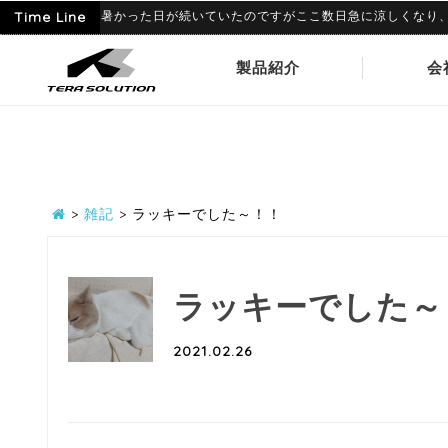
9
6月に入って暑かった日が続いていたのですがここ数日急に涼しくなり、寒暖差
Time Line
製品紹介
会
>
雑記
>
ラッキーでした～！！
ラッキーでした～
2021.02.26