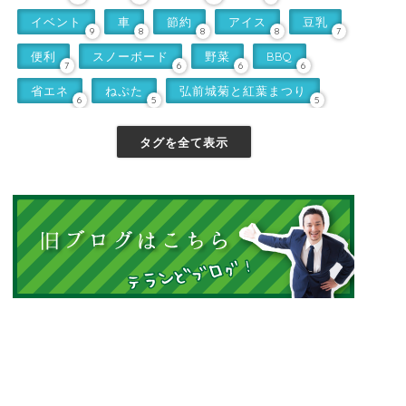
イベント
車
節約
アイス
豆乳
9
8
8
8
7
便利
スノーボード
野菜
BBQ
7
6
6
6
省エネ
ねぷた
弘前城菊と紅葉まつり
6
5
5
タグを全て表示