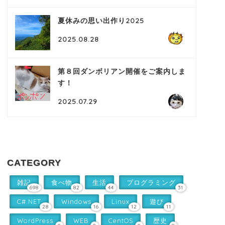
夏休みの思い出作り2025
2025.08.28
第８回ダンボリアン開催をご案内しま
す！
2025.07.29
CATEGORY
雑記
食べ物
生活
プログラミング
698
82
44
31
C#.NET
Windows
Linux
遊び
28
16
12
11
WordPress
WEB
CentOS
歴史