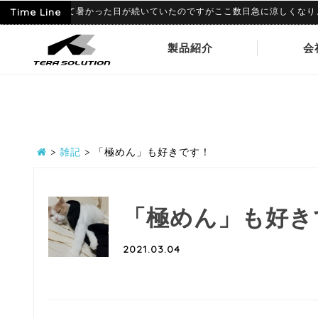
9
6月に入って暑かった日が続いていたのですがここ数日急に涼しくなり、寒暖差
Time Line
製品紹介
会
>
雑記
>
「極めん」も好きです！
「極めん」も好き
2021.03.04