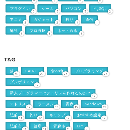
9
9
9
8
プラグイン
ゲーム
パソコン
MySQL
5
3
3
2
アニメ
ガジェット
狩り
通信
2
2
1
1
解説
プロ野球
ネット通販
1
1
1
TAG
猫
C#.NET
食べ物
プログラミング
58
27
23
23
ダンボリアン
17
新人プログラマーはテトリスを作れるのか？
17
テトリス
ラーメン
青森
windows
17
15
15
15
弘前
釣り
キャンプ
おすすめ設定
14
12
12
12
弘前市
健康
青森市
DIY
11
11
11
9