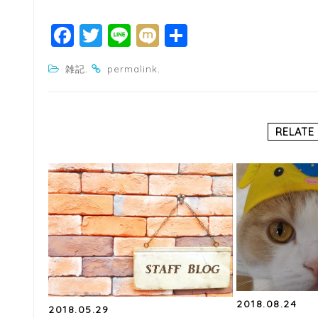
F
T
Li
M
共
a
w
n
ixi
有
.
.
雑記
permalink
c
itt
e
e
e
b
r
RELATE
o
o
k
2018.08.24
2018.05.29