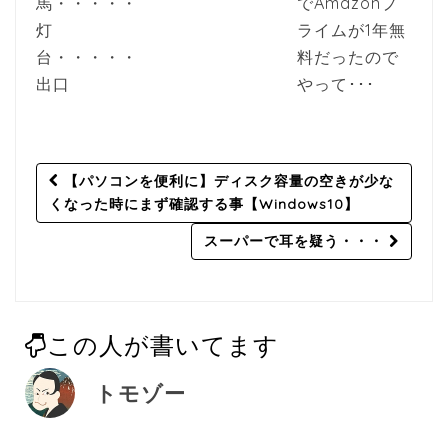
馬・・・・・
でAmazonプ
灯
ライムが1年無
台・・・・・
料だったので
出口
やって･･･
Post
【パソコンを便利に】ディスク容量の空きが少な
navigation
くなった時にまず確認する事【Windows10】
スーパーで耳を疑う・・・
この人が書いてます
トモゾー