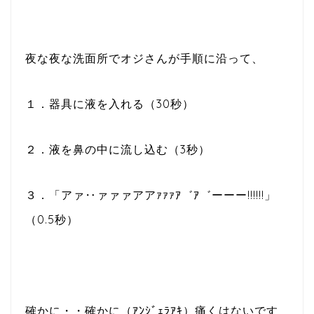
夜な夜な洗面所でオジさんが手順に沿って、
１．器具に液を入れる（30秒）
２．液を鼻の中に流し込む（3秒）
３．「アァ‥ァァァアアｧｧｧｱ゛ｱ゛ーーー!!!!!!」
（0.5秒）
確かに・・確かに（ｱﾝｼﾞｪﾗｱｷ）痛くはないです