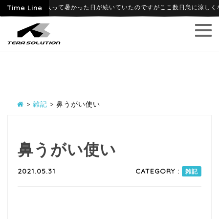
06-09
Time Line
6月に入って暑かった日が続いていたのですがここ数日急に涼しくなり、
>
雑記
>
鼻うがい使い
鼻うがい使い
2021.05.31
CATEGORY :
雑記