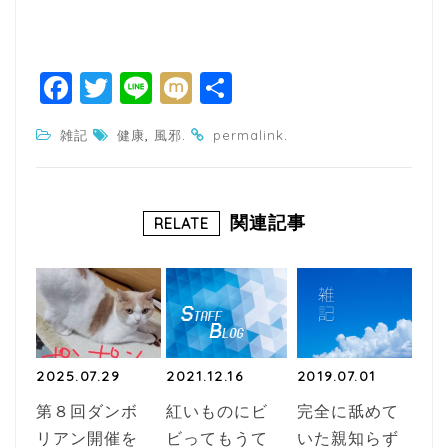
F
T
Li
M
共
a
w
n
ixi
有
,
.
.
雑記
健康
風邪
permalink
c
itt
e
e
e
b
r
関連記事
RELATE
o
o
k
2025.07.29
2021.12.16
2019.07.01
第８回ダンボ
紅いものにビ
完全に舐めて
リアン開催を
ビってもうて
いた親知らず