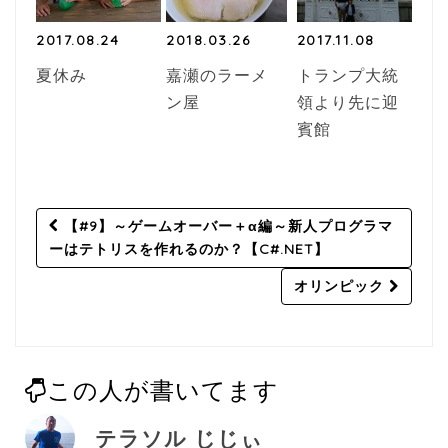
2017.08.24
2018.03.26
2017.11.08
夏休み
嘉瀬のラーメ
トランプ大統
ン屋
領より先に迎
賓館
Post
【#9】～ゲームオーバー＋α編～新人プログラマ
navigation
ーはテトリスを作れるのか？【C#.NET】
オリンピック
この人が書いてます
テラソル じじぃ