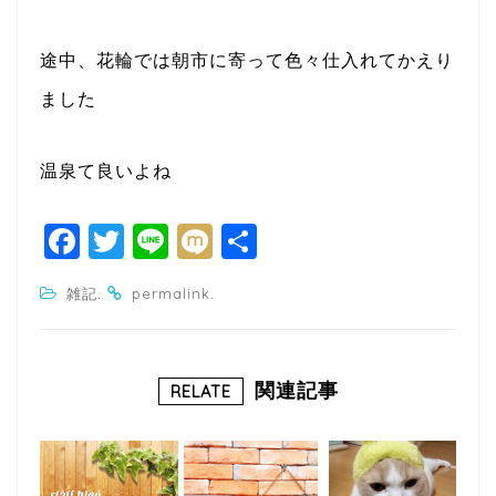
途中、花輪では朝市に寄って色々仕入れてかえり
ました
温泉て良いよね
F
T
Li
M
共
a
w
n
ixi
有
.
.
雑記
permalink
c
itt
e
e
e
b
r
関連記事
RELATE
o
o
k