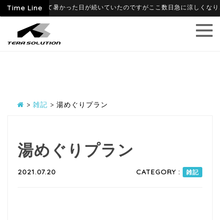
9
6月に入って暑かった日が続いていたのですがここ数日急に涼しくなり、寒暖
Time Line
>
雑記
>
湯めぐりプラン
湯めぐりプラン
2021.07.20
CATEGORY :
雑記