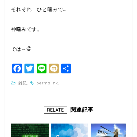
それぞれ ひと噛みで…
神噛みです。
では～🤭
F
T
Li
M
共
a
w
n
ixi
有
.
.
雑記
permalink
c
itt
e
e
e
b
r
関連記事
RELATE
o
o