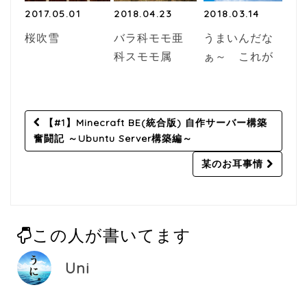
2017.05.01
2018.04.23
2018.03.14
桜吹雪
バラ科モモ亜
うまいんだな
科スモモ属
ぁ～ これが
Post
【#1】Minecraft BE(統合版) 自作サーバー構築
navigation
奮闘記 ～Ubuntu Server構築編～
某のお耳事情
この人が書いてます
Uni