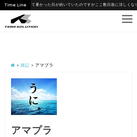
-09
Time Line
6月に入って暑かった日が続いていたのですがここ数日急に涼しくなり、寒
>
雑記
>
アマプラ
アマプラ