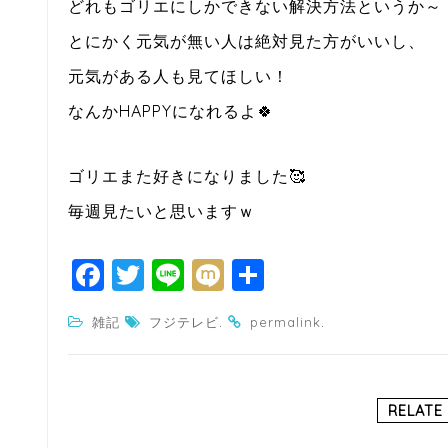
どれもゴリエにしかできない解決方法というか～
とにかく元気が無い人は絶対見た方がいいし、
元気がある人も見てほしい！
なんかHAPPYになれるよ🍀
ゴリエまた好きになりました🥰
毎週見たいと思いますｗ
F
T
Li
M
共
a
w
n
ixi
有
.
.
雑記
フジテレビ
permalink
c
itt
e
e
e
b
r
RELATE
o