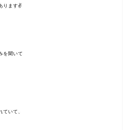
あります✌
みを聞いて
れていて、