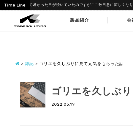
9
6月に入って暑かった日が続いていたのですがここ数日急に涼しくなり、寒暖
Time Line
製品紹介
会
>
雑記
>
ゴリエを久しぶりに見て元気をもらった話
ゴリエを久しぶり
2022.05.19