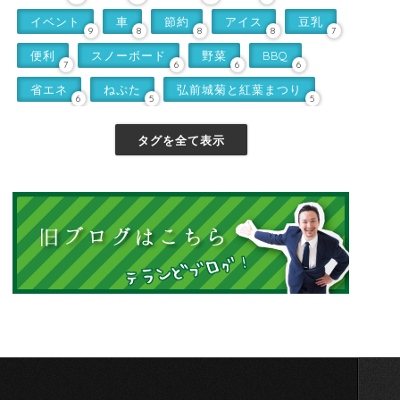
イベント
車
節約
アイス
豆乳
9
8
8
8
7
便利
スノーボード
野菜
BBQ
7
6
6
6
省エネ
ねぷた
弘前城菊と紅葉まつり
6
5
5
タグを全て表示