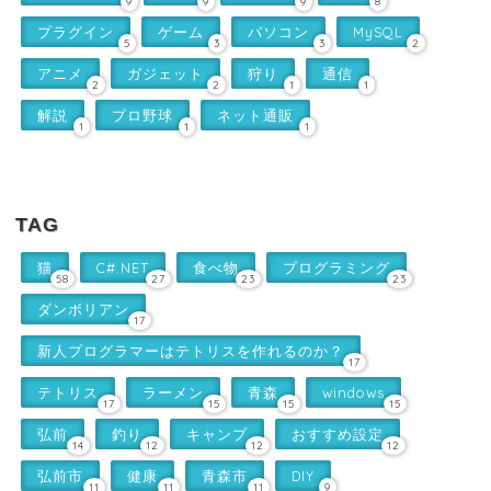
9
9
9
8
プラグイン
ゲーム
パソコン
MySQL
5
3
3
2
アニメ
ガジェット
狩り
通信
2
2
1
1
解説
プロ野球
ネット通販
1
1
1
TAG
猫
C#.NET
食べ物
プログラミング
58
27
23
23
ダンボリアン
17
新人プログラマーはテトリスを作れるのか？
17
テトリス
ラーメン
青森
windows
17
15
15
15
弘前
釣り
キャンプ
おすすめ設定
14
12
12
12
弘前市
健康
青森市
DIY
11
11
11
9