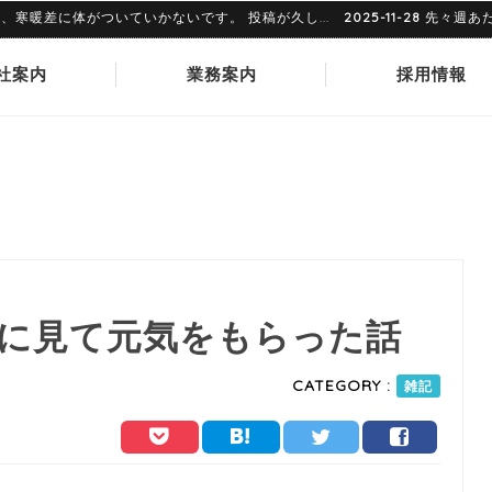
差に体がついていかないです。 投稿が久し...
2025-11-28
先々週あたりで
社案内
業務案内
採用情報
に見て元気をもらった話
CATEGORY :
雑記