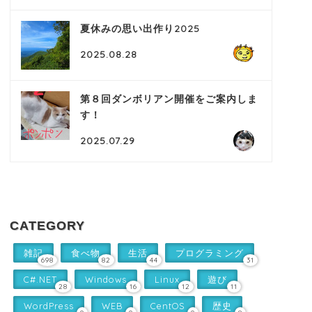
夏休みの思い出作り2025
2025.08.28
第８回ダンボリアン開催をご案内しま
す！
2025.07.29
CATEGORY
雑記
食べ物
生活
プログラミング
698
82
44
31
C#.NET
Windows
Linux
遊び
28
16
12
11
WordPress
WEB
CentOS
歴史