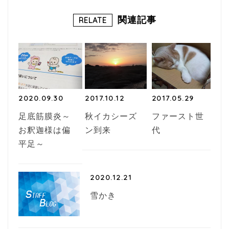
b
r
関連記事
RELATE
o
o
k
2020.09.30
2017.10.12
2017.05.29
足底筋膜炎～
秋イカシーズ
ファースト世
お釈迦様は偏
ン到来
代
平足～
2020.12.21
雪かき