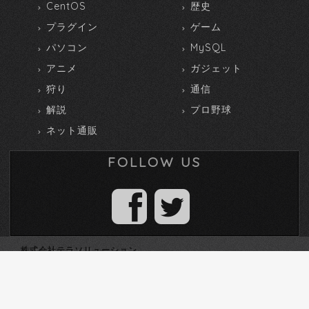
CentOS
歴史
プラグイン
ゲーム
パソコン
MySQL
アニメ
ガジェット
狩り
通信
解説
プロ野球
ネット通販
FOLLOW US
株式会社テラソリューション
TEL 0172-27-2705
〒036-8084 青森県弘前市高田2丁目13-18
個人情報の取扱いについて