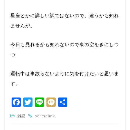
星座とかに詳しい訳ではないので、違うかも知れ
ませんが。
今日も見れるかも知れないので東の空をきにしつ
つ
運転中は事故らないように気を付けたいと思いま
す。
F
T
Li
M
共
a
w
n
ixi
有
.
.
雑記
permalink
c
itt
e
e
e