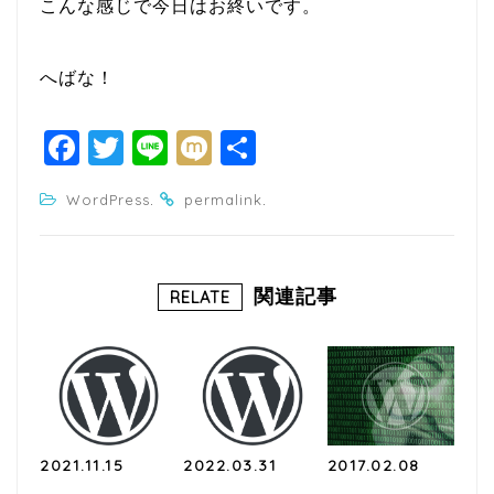
こんな感じで今日はお終いです。
へばな！
F
T
Li
M
共
a
w
n
ixi
有
.
.
WordPress
permalink
c
itt
e
e
e
b
r
関連記事
RELATE
o
o
k
2021.11.15
2022.03.31
2017.02.08