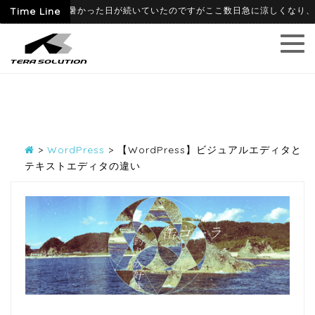
6月に入って暑かった日が続いていたのですがここ数日急に涼しくなり、寒暖差
Time Line
>
WordPress
>
【WordPress】ビジュアルエディタと
テキストエディタの違い