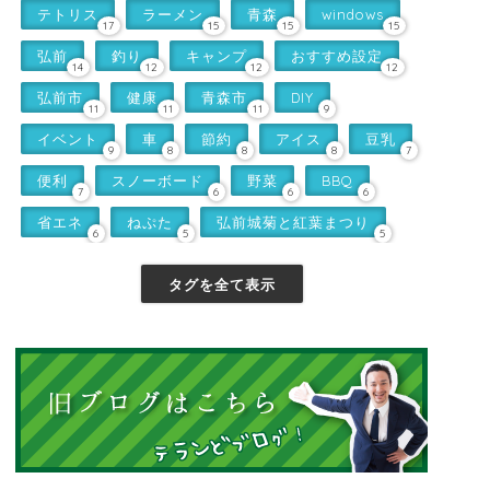
テトリス
ラーメン
青森
windows
17
15
15
15
弘前
釣り
キャンプ
おすすめ設定
14
12
12
12
弘前市
健康
青森市
DIY
11
11
11
9
イベント
車
節約
アイス
豆乳
9
8
8
8
7
便利
スノーボード
野菜
BBQ
7
6
6
6
省エネ
ねぷた
弘前城菊と紅葉まつり
6
5
5
タグを全て表示