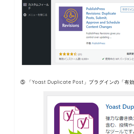
⑤ 「Yoast Duplicate Post」プラグイ