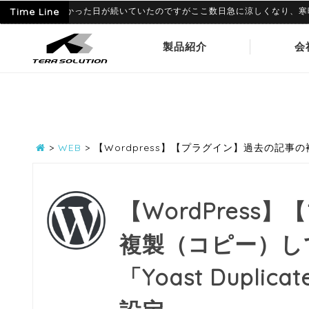
月に入って暑かった日が続いていたのですがここ数日急に涼しくなり、寒暖差に
Time Line
製品紹介
会
>
WEB
>
【Wordpress】【プラグイン】過去の記事の複
【WordPres
複製（コピー）し
「Yoast Dupli