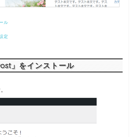
トール
め設定
e Post」をインストール
す。