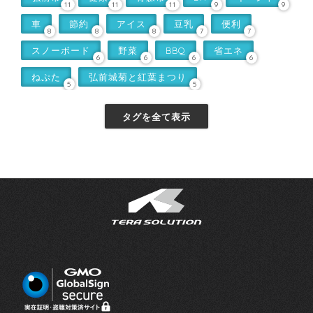
11
11
11
9
9
車
節約
アイス
豆乳
便利
8
8
8
7
7
スノーボード
野菜
BBQ
省エネ
6
6
6
6
ねぷた
弘前城菊と紅葉まつり
5
5
タグを全て表示