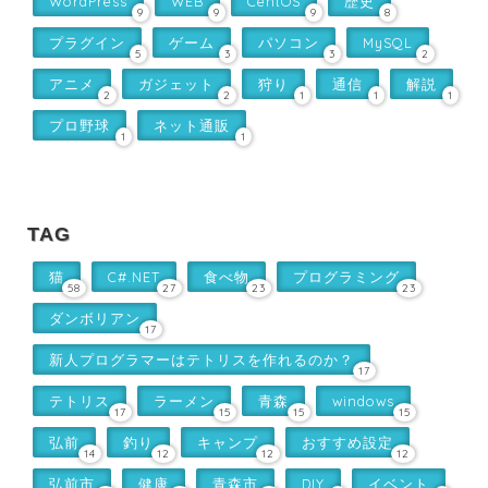
WordPress
WEB
CentOS
歴史
9
9
9
8
プラグイン
ゲーム
パソコン
MySQL
5
3
3
2
アニメ
ガジェット
狩り
通信
解説
2
2
1
1
1
プロ野球
ネット通販
1
1
TAG
猫
C#.NET
食べ物
プログラミング
58
27
23
23
ダンボリアン
17
新人プログラマーはテトリスを作れるのか？
17
テトリス
ラーメン
青森
windows
17
15
15
15
弘前
釣り
キャンプ
おすすめ設定
14
12
12
12
弘前市
健康
青森市
DIY
イベント