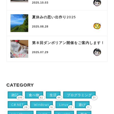
2025.10.03
夏休みの思い出作り2025
2025.08.28
第８回ダンボリアン開催をご案内します！
2025.07.29
CATEGORY
雑記
食べ物
生活
プログラミング
698
82
44
31
C#.NET
Windows
Linux
遊び
28
16
12
11