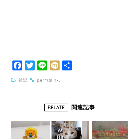
F
T
Li
M
共
a
w
n
ixi
有
.
.
雑記
permalink
c
itt
e
e
e
b
r
関連記事
RELATE
o
o
k