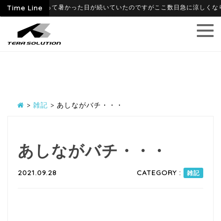
6-09
Time Line
6月に入って暑かった日が続いていたのですがここ数日急に涼しくなり、寒
>
雑記
>
あしながバチ・・・
あしながバチ・・・
2021.09.28
CATEGORY :
雑記