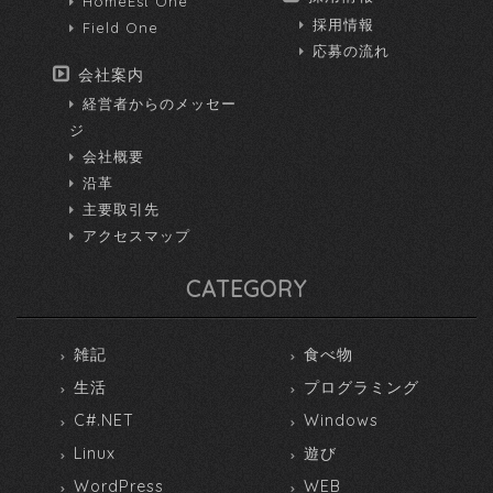
HomeEst One
採用情報
Field One
応募の流れ
会社案内
経営者からのメッセー
ジ
会社概要
沿革
主要取引先
アクセスマップ
CATEGORY
雑記
食べ物
生活
プログラミング
C#.NET
Windows
Linux
遊び
WordPress
WEB