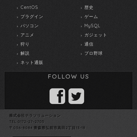
CentOS
歴史
プラグイン
ゲーム
パソコン
MySQL
アニメ
ガジェット
狩り
通信
解説
プロ野球
ネット通販
FOLLOW US
株式会社テラソリューション
TEL 0172-27-2705
〒036-8084 青森県弘前市高田2丁目13-18