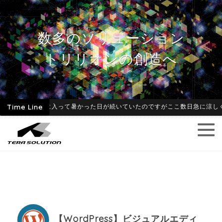
数多のソリューション
トリリオンの創造へ
26-06-09
Time Line
6月に入って暑かった日が続いていたのですがここ数日急に涼しくな
【WordPress】ビジュアルエディ