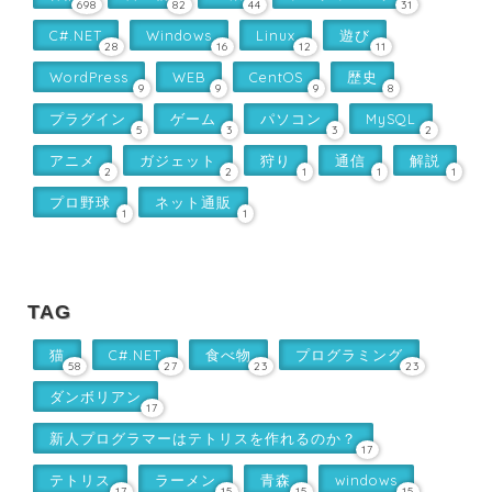
698
82
44
31
C#.NET
Windows
Linux
遊び
28
16
12
11
WordPress
WEB
CentOS
歴史
9
9
9
8
プラグイン
ゲーム
パソコン
MySQL
5
3
3
2
アニメ
ガジェット
狩り
通信
解説
2
2
1
1
1
プロ野球
ネット通販
1
1
TAG
猫
C#.NET
食べ物
プログラミング
58
27
23
23
ダンボリアン
17
新人プログラマーはテトリスを作れるのか？
17
テトリス
ラーメン
青森
windows
17
15
15
15