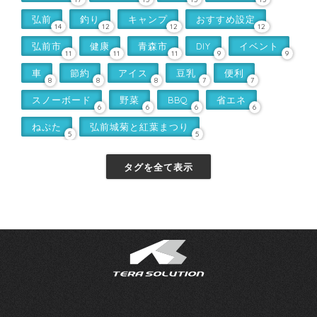
弘前
釣り
キャンプ
おすすめ設定
14
12
12
12
弘前市
健康
青森市
DIY
イベント
11
11
11
9
9
車
節約
アイス
豆乳
便利
8
8
8
7
7
スノーボード
野菜
BBQ
省エネ
6
6
6
6
ねぷた
弘前城菊と紅葉まつり
5
5
タグを全て表示