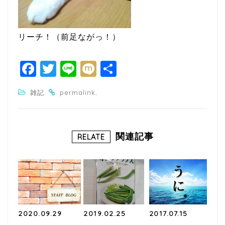
リーチ！（前足ながっ！）
F
T
Li
M
共
a
w
n
ixi
有
.
.
雑記
permalink
c
itt
e
e
e
b
r
関連記事
RELATE
o
o
k
2020.09.29
2019.02.25
2017.07.15