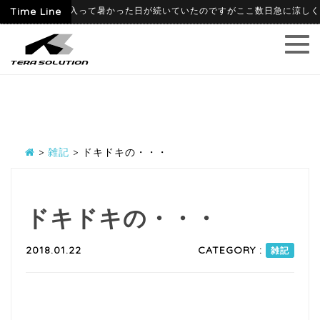
-06-09
Time Line
6月に入って暑かった日が続いていたのですがここ数日急に涼しくなり
>
雑記
>
ドキドキの・・・
ドキドキの・・・
2018.01.22
CATEGORY :
雑記