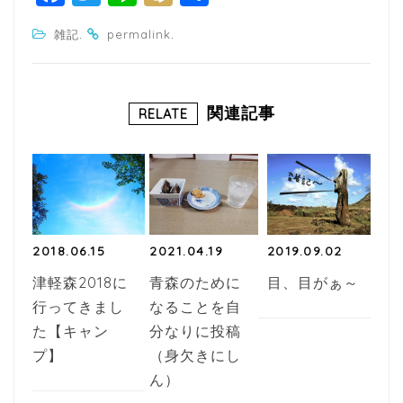
a
w
n
ixi
有
.
.
雑記
permalink
c
itt
e
e
e
b
r
関連記事
RELATE
o
o
k
2018.06.15
2021.04.19
2019.09.02
津軽森2018に
青森のために
目、目がぁ～
行ってきまし
なることを自
た【キャン
分なりに投稿
プ】
（身欠きにし
ん）