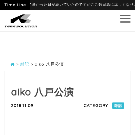
09
Time Line
6月に入って暑かった日が続いていたのですがここ数日急に涼しくなり、寒暖
>
雑記
>
aiko 八戸公演
aiko 八戸公演
2018.11.09
CATEGORY :
雑記