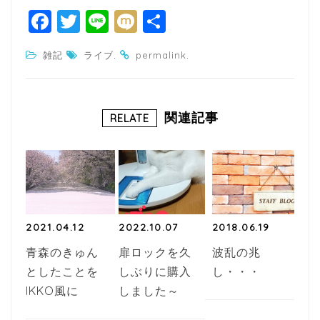
F
T
Li
M
共
a
w
n
ixi
有
.
.
雑記
ライブ
permalink
c
itt
e
e
e
b
r
関連記事
RELATE
o
o
k
2021.04.12
2022.10.07
2018.06.19
青森のきゅん
扉ロックを久
波乱の兆
としたことを
しぶりに購入
し・・・
IKKO風に
しました～