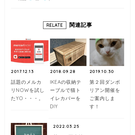
c
itt
e
e
e
b
r
関連記事
RELATE
o
o
k
2017.12.13
2018.09.28
2019.10.30
話題のメルカ
IKEAの収納テ
第２回ダンボ
リNOWを試し
ーブルで猫ト
リアン開催を
たYO・・・。
イレカバーを
ご案内しま
DIY
す！
2022.03.25