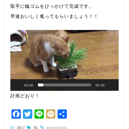
取手に輪ゴムをひっかけて完成です。
早速おいしく毟ってもらいましょう！！
Video
Player
00:00
00:36
計画どおり！
F
T
Li
M
共
a
w
n
ixi
有
.
.
雑記
猫
permalink