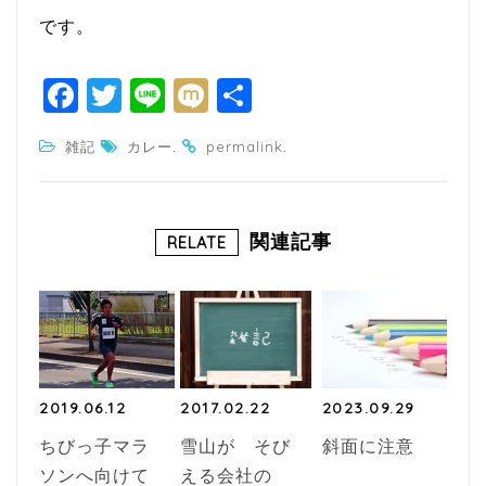
です。
F
T
Li
M
共
a
w
n
ixi
有
.
.
雑記
カレー
permalink
c
itt
e
e
e
b
r
関連記事
RELATE
o
o
k
2019.06.12
2017.02.22
2023.09.29
ちびっ子マラ
雪山が そび
斜面に注意
ソンへ向けて
える会社の