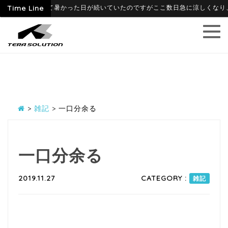
09
Time Line
6月に入って暑かった日が続いていたのですがここ数日急に涼しくなり、寒暖
>
雑記
>
一口分余る
一口分余る
2019.11.27
CATEGORY :
雑記