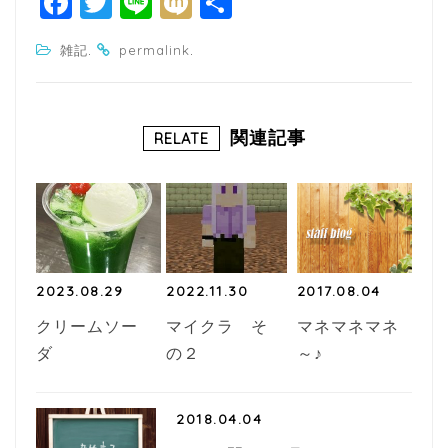
F
T
Li
M
共
a
w
n
ixi
有
.
.
雑記
permalink
c
itt
e
e
e
b
r
関連記事
RELATE
o
o
k
2023.08.29
2022.11.30
2017.08.04
クリームソー
マイクラ そ
マネマネマネ
ダ
の２
～♪
2018.04.04