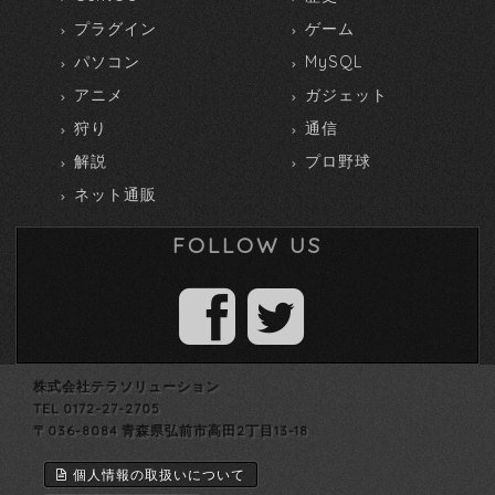
プラグイン
ゲーム
パソコン
MySQL
アニメ
ガジェット
狩り
通信
解説
プロ野球
ネット通販
FOLLOW US
株式会社テラソリューション
TEL 0172-27-2705
〒036-8084 青森県弘前市高田2丁目13-18
個人情報の取扱いについて