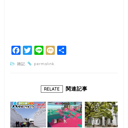
F
T
Li
M
共
a
w
n
ixi
有
.
.
雑記
permalink
c
itt
e
e
e
b
r
関連記事
RELATE
o
o
k