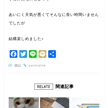
あいにく天気が悪くてそんなに長い時間いません
でしたが
結構楽しめました♪
F
T
Li
M
共
a
w
n
ixi
有
.
.
雑記
permalink
c
itt
e
e
e
b
r
関連記事
RELATE
o
o
k