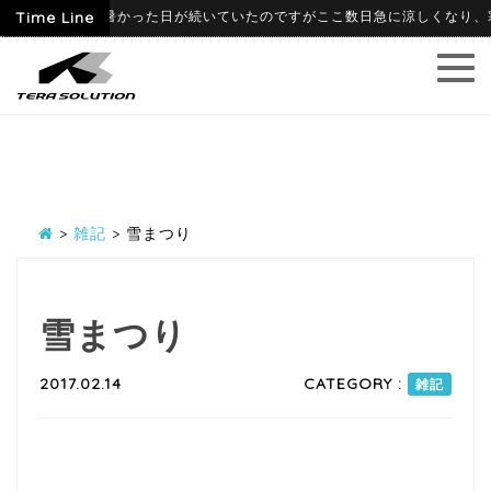
9
6月に入って暑かった日が続いていたのですがここ数日急に涼しくなり、寒暖差
Time Line
>
雑記
>
雪まつり
雪まつり
2017.02.14
CATEGORY :
雑記