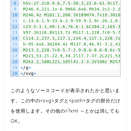
8
 h5v-27.2c0-9.6,7.5-30.3,22.6-61.9c17.1-3,
9
 M246.4,221.1v-6.9H66.6v6.9h34.2c2-2.2,4.6
10
 H246.4z M102.1,208.3V189H74.7v19.3H102.1z
11
 c-13.6-1.9-33.6-2.9-59.9-2.9c-26.2,0-46.1
12
 c23.5-1.1,49-1.6,76.6-1.6C184.2,165.3,209
13
 V97.3h118.8V113.7z M117.1,228.7c0-5.7-2.9
14
 C114.2,237.3,117.1,234.4,117.1,228.7z M13
15
 h-95.6v6.3H204.4z M137.8,46.9l-3.2,41l-2.
16
 M213.2,228.7c0-5.7-2.9-8.6-8.6-8.6c-5.7,0
17
 M221,53.2l-22.9,34.2l17.7-37.2L221,53.2z 
18
 M262.2,108L221,105l41.2-3.2V108z M257.1,1
19
<
/
g
>
20
<
/
svg
>
このようなソースコードが表示されたかと思いま
す。この中の<svg>タグと<path>タグの部分だけ
を使用します。その他の<?xml ～とかは消しても
OK。