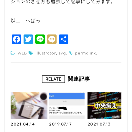
ションのさせ方も勉強して記事にしてみます。
以上！へばっ！
F
T
Li
M
共
a
w
n
ixi
有
,
.
.
WEB
illustrator
svg
permalink
c
itt
e
e
e
b
r
関連記事
RELATE
o
o
k
2021.04.14
2019.07.17
2021.07.13