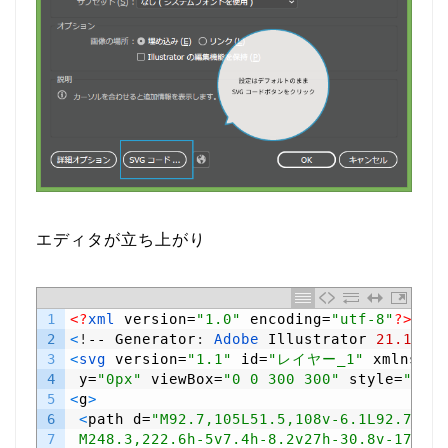
エディタが立ち上がり
1
<?
xml 
version
=
"1.0"
encoding
=
"utf-8"
?>
2
<
!
--
Generator
:
Adobe 
Illustrator
21.1.0
,
3
<
svg 
version
=
"1.1"
id
=
"レイヤー_1"
xmlns
=
"h
4
y
=
"0px"
viewBox
=
"0 0 300 300"
style
=
"enab
5
<
g
>
6
<
path
d
=
"M92.7,105L51.5,108v-6.1L92.7,105
7
 M248.3,222.6h-5v7.4h-8.2v27h-30.8v-17.8c-