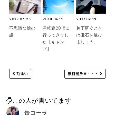
2019.03.25
2018.06.15
2017.06.19
不思議な絵の
津軽森2018に
包丁研ぐとき
話
行ってきまし
は砥石を選び
た【キャン
ましょう。
プ】
Post
勘違い
無料開放日・・・
navigation
この人が書いてます
缶コーラ