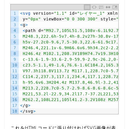
1
<
svg 
version
=
"1.1"
id
=
"レイヤー_1"
xmlns
=
"h
2
y
=
"0px"
viewBox
=
"0 0 300 300"
style
=
"enab
3
<
g
>
4
<
path
d
=
"M92.7,105L51.5,108v-6.1L92.7,105
5
 M248.3,222.6h-5v7.4h-8.2v27h-30.8v-17.8c-
6
 h5v-27.2c0-9.6,7.5-30.3,22.6-61.9c17.1-3,
7
 M246.4,221.1v-6.9H66.6v6.9h34.2c2-2.2,4.6
8
 H246.4z M102.1,208.3V189H74.7v19.3H102.1z
9
 c-13.6-1.9-33.6-2.9-59.9-2.9c-26.2,0-46.1
10
 c23.5-1.1,49-1.6,76.6-1.6C184.2,165.3,209
11
 V97.3h118.8V113.7z M117.1,228.7c0-5.7-2.9
12
 C114.2,237.3,117.1,234.4,117.1,228.7z M13
13
 h-95.6v6.3H204.4z M137.8,46.9l-3.2,41l-2.
14
 M213.2,228.7c0-5.7-2.9-8.6-8.6-8.6c-5.7,0
15
 M221,53.2l-22.9,34.2l17.7-37.2L221,53.2z 
16
 M262.2,108L221,105l41.2-3.2V108z M257.1,1
17
<
/
g
>
18
<
/
svg
>
これをHTMLコードに張り付ければSVG画像が表